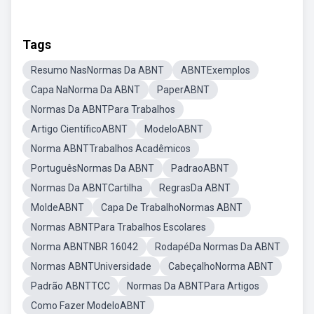
Tags
Resumo NasNormas Da ABNT
ABNTExemplos
Capa NaNorma Da ABNT
PaperABNT
Normas Da ABNTPara Trabalhos
Artigo CientíficoABNT
ModeloABNT
Norma ABNTTrabalhos Acadêmicos
PortuguêsNormas Da ABNT
PadraoABNT
Normas Da ABNTCartilha
RegrasDa ABNT
MoldeABNT
Capa De TrabalhoNormas ABNT
Normas ABNTPara Trabalhos Escolares
Norma ABNTNBR 16042
RodapéDa Normas Da ABNT
Normas ABNTUniversidade
CabeçalhoNorma ABNT
Padrão ABNTTCC
Normas Da ABNTPara Artigos
Como Fazer ModeloABNT