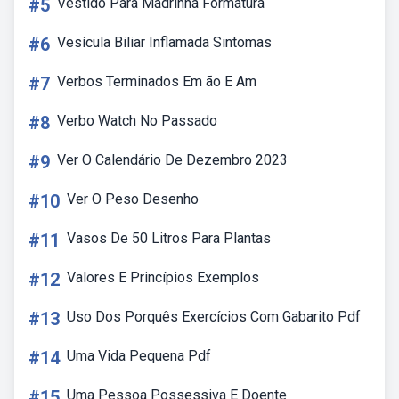
#5
Vestido Para Madrinha Formatura
#6
Vesícula Biliar Inflamada Sintomas
#7
Verbos Terminados Em ão E Am
#8
Verbo Watch No Passado
#9
Ver O Calendário De Dezembro 2023
#10
Ver O Peso Desenho
#11
Vasos De 50 Litros Para Plantas
#12
Valores E Princípios Exemplos
#13
Uso Dos Porquês Exercícios Com Gabarito Pdf
#14
Uma Vida Pequena Pdf
#15
Uma Pessoa Possessiva E Doente