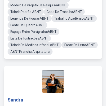
Modelo De Projeto De PesquisaABNT
TabelaPadrão ABNT
Capa De TrabalhoABNT
Legenda De FigurasABNT
Trabalho AcadêmicoABNT
Fonte De QuadroABNT
Espaço Entre ParágrafosABNT
Lista De IlustraçõesABNT
TabelaDe Medidas Infantil ABNT
Fonte De LetraABNT
ABNTPrancha Arquitetura
Sandra