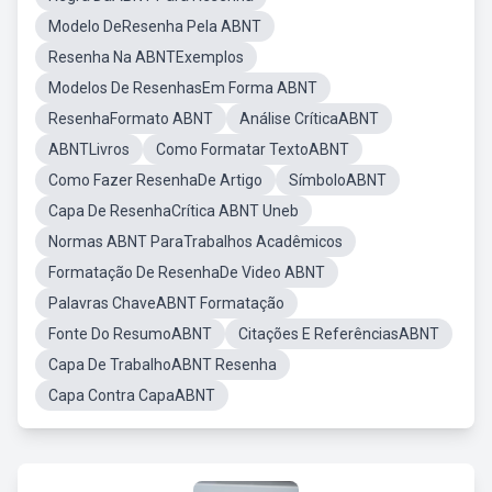
Modelo DeResenha Pela ABNT
Resenha Na ABNTExemplos
Modelos De ResenhasEm Forma ABNT
ResenhaFormato ABNT
Análise CríticaABNT
ABNTLivros
Como Formatar TextoABNT
Como Fazer ResenhaDe Artigo
SímboloABNT
Capa De ResenhaCrítica ABNT Uneb
Normas ABNT ParaTrabalhos Acadêmicos
Formatação De ResenhaDe Video ABNT
Palavras ChaveABNT Formatação
Fonte Do ResumoABNT
Citações E ReferênciasABNT
Capa De TrabalhoABNT Resenha
Capa Contra CapaABNT