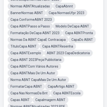
Normas ABNTAtualizadas
CapaAbnnt
BannerNormas ABNT
Capa NormasUfpr 2023
Capa ConformeABNT 2023
Capa ABNTPasso a Passo
Modelo DeCapa ABNT
Formatação DeCapa ABNT 2023
Capa ABNTPronta
Normas Da ABNT CapaE Contracapa
CapaDo ABNT
TítuloCapa ABNT
Capa ABNTResenha
Capa ABNTExemplo
ABNT 2023 CapaDedicatoria
Capa ABNT 2023Peça Publicitaria
Capa ABNTCom Vários Autores
Capa ABNTMais De Um Autor
Norma ABNT CapaMais De Um Autor
FormatarCapa ABNT
CapaArtigo ABNT
Capa Nas NormasDa Bnt
Capa ABNTEscola
Capas ABNT
CapaImagem ABNT
Normas ABNTAtualizadas 2023 PDF