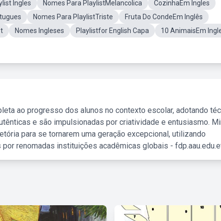
ist Ingles
Nomes Para PlaylistMelancolica
CozinhaEm Ingles
rtugues
Nomes Para PlaylistTriste
Fruta Do CondeEm Inglês
t
Nomes Ingleses
Playlistfor English Capa
10 AnimaisEm Ingl
leta ao progresso dos alunos no contexto escolar, adotando té
tênticas e são impulsionadas por criatividade e entusiasmo. M
etória para se tornarem uma geração excepcional, utilizando
 por renomadas instituições acadêmicas globais - fdp.aau.edu.et