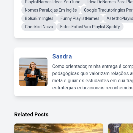
PlaylistNames Ideas YouTube
Ideia DeNomes Para Playl
Nomes ParaLojas Em Inglês
Google TradutorIngles Po
BolsaEm Ingles
Funny PlaylistNames
AstethcPlaylis
Checklist Noiva
Fotos FofasPara Playlist Spotify
Sandra
Como orientador, minha entrega é comp
pedagógicas que valorizam relações au
meta é guiar os estudantes em sua traj
estratégias educacionais reconhecidas
Related Posts