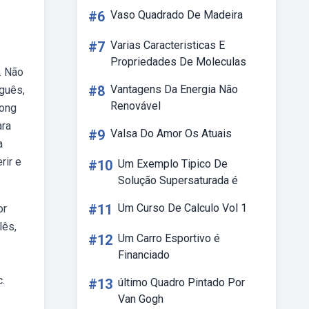
#6
Vaso Quadrado De Madeira
#7
Varias Caracteristicas E
Propriedades De Moleculas
. Não
#8
Vantagens Da Energia Não
guês,
Renovável
song
ara
#9
Valsa Do Amor Os Atuais
a
rir e
#10
Um Exemplo Tipico De
Solução Supersaturada é
#11
Um Curso De Calculo Vol 1
or
lês,
#12
Um Carro Esportivo é
Financiado
c.
#13
último Quadro Pintado Por
Van Gogh