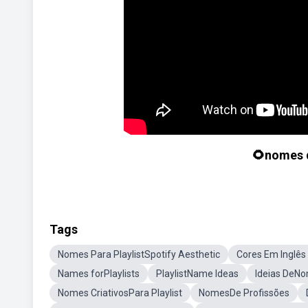
🌻nomes 
Tags
Nomes Para PlaylistSpotify Aesthetic
Cores Em Inglês
Names forPlaylists
PlaylistName Ideas
Ideias DeN
Nomes CriativosPara Playlist
NomesDe Profissões