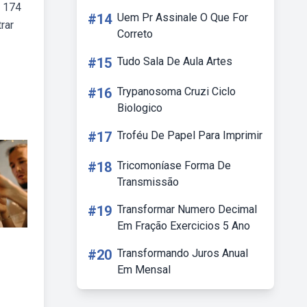
· 174
#14
Uem Pr Assinale O Que For
rar
Correto
#15
Tudo Sala De Aula Artes
#16
Trypanosoma Cruzi Ciclo
Biologico
#17
Troféu De Papel Para Imprimir
#18
Tricomoníase Forma De
Transmissão
#19
Transformar Numero Decimal
Em Fração Exercicios 5 Ano
#20
Transformando Juros Anual
Em Mensal