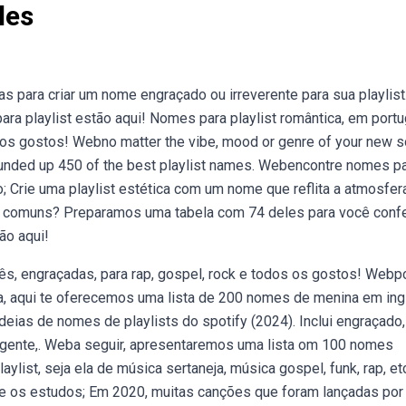
les
para criar um nome engraçado ou irreverente para sua playlist
a playlist estão aqui! Nomes para playlist romântica, em portu
s os gostos! Webno matter the vibe, mood or genre of your new 
 rounded up 450 of the best playlist names. Webencontre nomes p
; Crie uma playlist estética com um nome que reflita a atmosfer
 comuns? Preparamos uma tabela com 74 deles para você confe
ão aqui!
ês, engraçadas, para rap, gospel, rock e todos os gostos! Webp
a, aqui te oferecemos uma lista de 200 nomes de menina em ing
deias de nomes de playlists do spotify (2024). Inclui engraçado,
 inteligente,. Weba seguir, apresentaremos uma lista om 100 nomes
aylist, seja ela de música sertaneja, música gospel, funk, rap, et
e os estudos; Em 2020, muitas canções que foram lançadas por