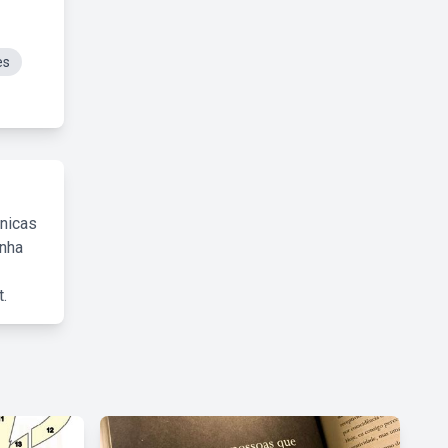
es
cnicas
inha
.