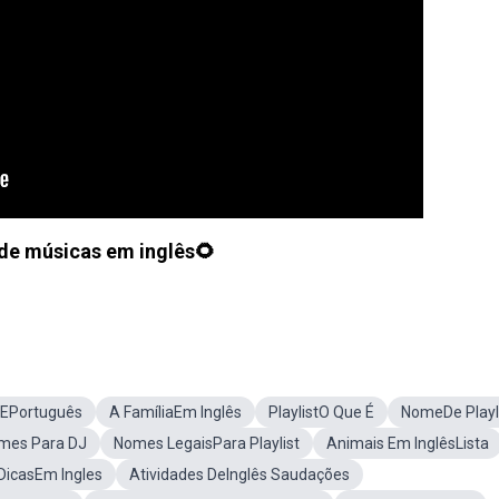
de músicas em inglês🌻
 EPortuguês
A FamíliaEm Inglês
PlaylistO Que É
NomeDe Playl
omes Para DJ
Nomes LegaisPara Playlist
Animais Em InglêsLista
DicasEm Ingles
Atividades DeInglês Saudações