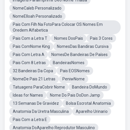
Imagens ParaImprimir Deo Nome Thaisa
NomeCaleb Personalizado
NomeElloah Personalizado
Pais Com Filh Na FotoPara Colocar OS Nomes Em
Oredem Alfabetica
Pais Com a Letra T
Nomes DosPais
Pais 3 Cores
Pais ComNome King
NomesDas Bandiras Cursiva
Pais Com Letra A
NomesDe Bandeiras De Países
Pais Com 8 Letras
BandeirasNomes
32 Bandeiras Da Copa
Pais EOSNomes
NomeDe Pais 21 Letras
PeniwNome
Tatuagens ParaCobrir Nome
Bandeira DoMundo
Ideas for Names
Nome Do Pais DoDon Jamp
13 Semanas De Gravidez
Bolsa Escrotal Anatomia
Anatomia Da Uretra Masculina
Aparelho Urinario
Pais Com a Letra E
Anatomia DoAparelho Reprodutor Masculino