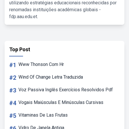
utilizando estratégias educacionais reconhecidas por
renomadas instituições acadêmicas globais -
fdp.aau.edu.et.
Top Post
#1
Www Thonson Com Hr
#2
Wind Of Change Letra Traduzida
#3
Voz Passiva Inglês Exercícios Resolvidos Pdf
#4
Vogais Maiúsculas E Minúsculas Cursivas
#5
Vitaminas De Las Frutas
#6
Vidro De Janela Antiga