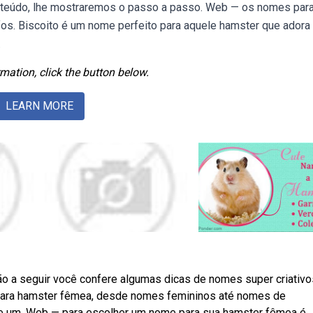
nteúdo, lhe mostraremos o passo a passo. Web — os nomes par
fos. Biscoito é um nome perfeito para aquele hamster que adora
.
mation, click the button below.
LEARN MORE
o a seguir você confere algumas dicas de nomes super criativo
 para hamster fêmea, desde nomes femininos até nomes de
e um. Web — para escolher um nome para sua hamster fêmea é