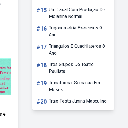
a
#15
Um Casal Com Produção De
Melanina Normal
#16
Trigonometria Exercicios 9
Ano
#17
Triangulos E Quadrilateros 8
Ano
#18
Tres Grupos De Teatro
Paulista
#19
Transformar Semanas Em
Meses
#20
Traje Festa Junina Masculino
s e