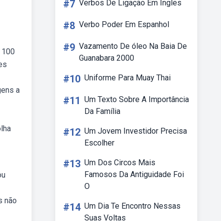
#7
Verbos De Ligação Em Ingles
#8
Verbo Poder Em Espanhol
#9
Vazamento De óleo Na Baia De
e 100
Guanabara 2000
es
#10
Uniforme Para Muay Thai
gens a
#11
Um Texto Sobre A Importância
Da Família
lha
#12
Um Jovem Investidor Precisa
Escolher
#13
Um Dos Circos Mais
Famosos Da Antiguidade Foi
ou
O
s não
#14
Um Dia Te Encontro Nessas
Suas Voltas