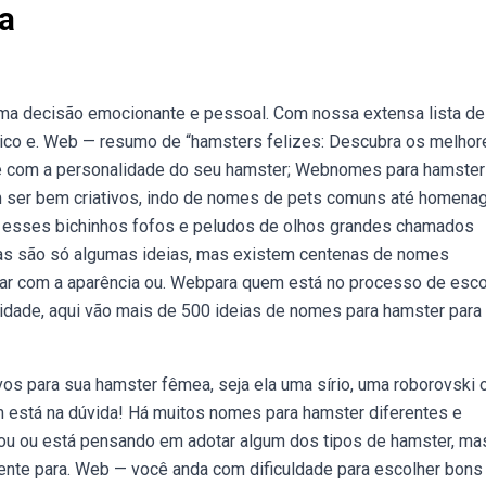
a
ma decisão emocionante e pessoal. Com nossa extensa lista d
nico e. Web — resumo de “hamsters felizes: Descubra os melhor
e com a personalidade do seu hamster; Webnomes para hamster
ser bem criativos, indo de nomes de pets comuns até homena
a esses bichinhos fofos e peludos de olhos grandes chamados
sas são só algumas ideias, mas existem centenas de nomes
ar com a aparência ou. Webpara quem está no processo de esco
idade, aqui vão mais de 500 ideias de nomes para hamster para
os para sua hamster fêmea, seja ela uma sírio, uma roborovski 
m está na dúvida! Há muitos nomes para hamster diferentes e
otou ou está pensando em adotar algum dos tipos de hamster, ma
ente para. Web — você anda com dificuldade para escolher bons