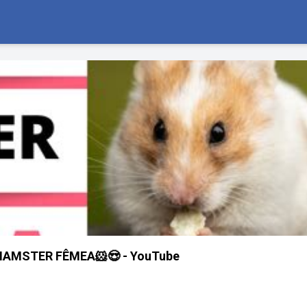
HAMSTER FÊMEA🐹😍 - YouTube