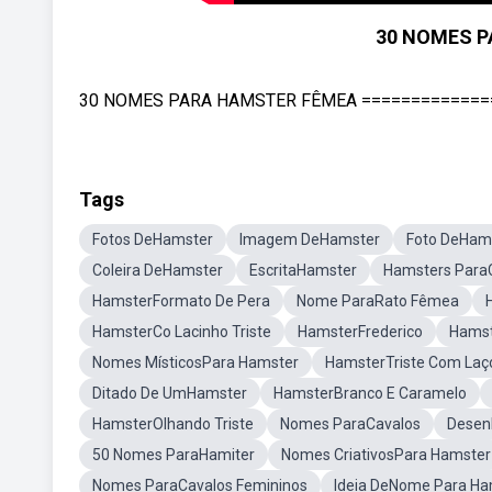
30 NOMES P
30 NOMES PARA HAMSTER FÊMEA =================
Tags
Fotos DeHamster
Imagem DeHamster
Foto DeHams
Coleira DeHamster
EscritaHamster
Hamsters Para
HamsterFormato De Pera
Nome ParaRato Fêmea
HamsterCo Lacinho Triste
HamsterFrederico
Hamst
Nomes MísticosPara Hamster
HamsterTriste Com Laç
Ditado De UmHamster
HamsterBranco E Caramelo
HamsterOlhando Triste
Nomes ParaCavalos
Desen
50 Nomes ParaHamiter
Nomes CriativosPara Hamster
Nomes ParaCavalos Femininos
Ideia DeNome Para H