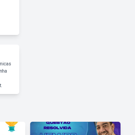
cnicas
inha
.