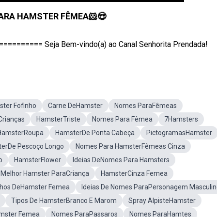
ARA HAMSTER FÊMEA🐹😍
====== Seja Bem-vindo(a) ao Canal Senhorita Prendada!
ter Fofinho
Carne DeHamster
Nomes ParaFêmeas
Crianças
HamsterTriste
Nomes Para Fêmea
7Hamsters
HamsterRoupa
HamsterDe Ponta Cabeça
PictogramasHamster
erDe Pescoço Longo
Nomes Para HamsterFêmeas Cinza
o
HamsterFlower
Ideias DeNomes Para Hamsters
Melhor Hamster ParaCriança
HamsterCinza Femea
hos DeHamster Femea
Ideias De Nomes ParaPersonagem Masculin
Tipos De HamsterBranco E Marom
Spray AlpisteHamster
amster Femea
Nomes ParaPassaros
Nomes ParaHamtes