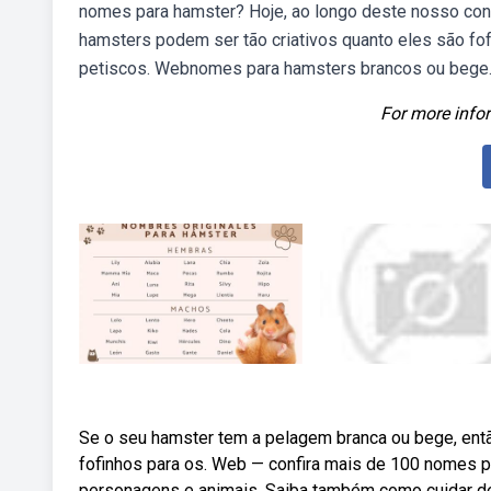
nomes para hamster? Hoje, ao longo deste nosso co
hamsters podem ser tão criativos quanto eles são fo
petiscos. Webnomes para hamsters brancos ou bege
For more infor
Se o seu hamster tem a pelagem branca ou bege, entã
fofinhos para os. Web — confira mais de 100 nomes
personagens e animais. Saiba também como cuidar d