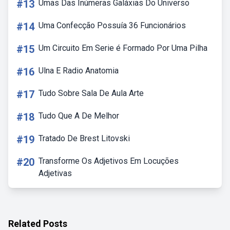
#13
Umas Das Inúmeras Galáxias Do Universo
#14
Uma Confecção Possuía 36 Funcionários
#15
Um Circuito Em Serie é Formado Por Uma Pilha
#16
Ulna E Radio Anatomia
#17
Tudo Sobre Sala De Aula Arte
#18
Tudo Que A De Melhor
#19
Tratado De Brest Litovski
#20
Transforme Os Adjetivos Em Locuções
Adjetivas
Related Posts