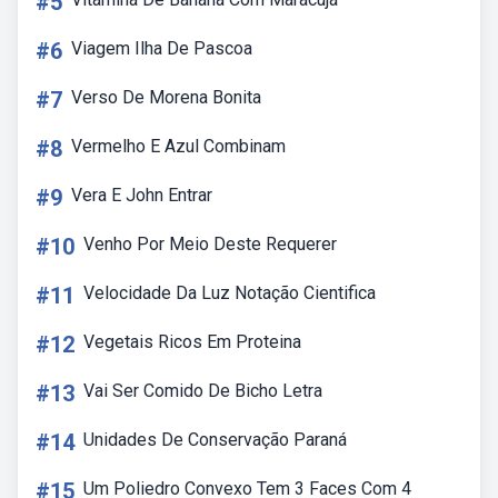
#5
#6
Viagem Ilha De Pascoa
#7
Verso De Morena Bonita
#8
Vermelho E Azul Combinam
#9
Vera E John Entrar
#10
Venho Por Meio Deste Requerer
#11
Velocidade Da Luz Notação Cientifica
#12
Vegetais Ricos Em Proteina
#13
Vai Ser Comido De Bicho Letra
#14
Unidades De Conservação Paraná
#15
Um Poliedro Convexo Tem 3 Faces Com 4