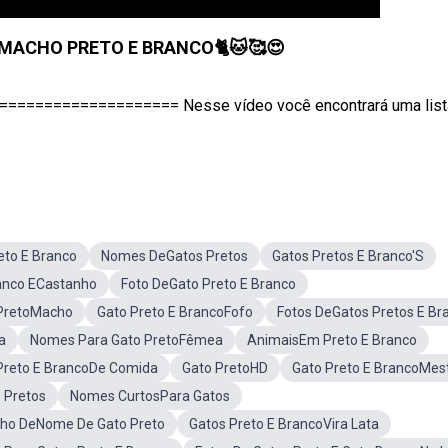
MACHO PRETO E BRANCO🐈🐱🥰😍
================= Nesse vídeo você encontrará uma list
eto E Branco
Nomes DeGatos Pretos
Gatos Pretos E Branco'S
ranco ECastanho
Foto DeGato Preto E Branco
PretoMacho
Gato Preto E BrancoFofo
Fotos DeGatos Pretos E Br
a
Nomes Para Gato PretoFêmea
AnimaisEm Preto E Branco
Preto E BrancoDe Comida
Gato PretoHD
Gato Preto E BrancoMes
 Pretos
Nomes CurtosPara Gatos
ho DeNome De Gato Preto
Gatos Preto E BrancoVira Lata