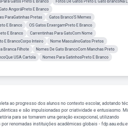
sPara Gatos Preto E Branco
Fotos De Gatos Preto E Gato BrancoNa 
Gato AngoráPreto E Branco
s ParaGatinhas Pretas
Gatos Branco'S Memes
to E Branco
OS Gatos EnxergamPreto E Branco
eto E Branco
Carrentinhas Para GatoCom Nome
to E BrancoCorpo Inteiro
Nome MasculinoGatos Pretos
a Branca Filhote
Nomes De Gato BrancoCom Manchas Preto
ancoQue USA Cartola
Nomes Para GatinhosPreto E Branco
leta ao progresso dos alunos no contexto escolar, adotando té
tênticas e são impulsionadas por criatividade e entusiasmo. M
etória para se tornarem uma geração excepcional, utilizando
 por renomadas instituições acadêmicas globais - fdp.aau.edu.et