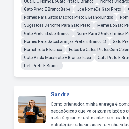
Qual E O Nome DoGato Preto E Branco
Nomes Criativo
Gato Preto E BrancoBebê
Joe NomeDe Gato Preto
Nomes Para Gatos Machos Preto E BrancoLindos
Nome
Sugestões DeNome Para Gato Preto
Meme DoGato Pre
Gato Preto ELobo Branco
Nome Para 2 GatosIrmãos Pr
Nomes Para GatosLaranjas Preta E Branco 'S
Gato Pre
NamePreto E Branco
Fotos De Gatos PretosCom Coleir
Gato Ainda MaisPreto E Branco Raça
Gato Preto E Br
PetsPreto E Branco
Sandra
Como orientador, minha entrega é comp
pedagógicas que valorizam relações au
meta é guiar os estudantes em sua traj
estratégias educacionais reconhecidas