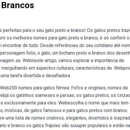
 Brancos
s perfeitas para o seu gato preto e branco! Os gatos pretos tra
rir os melhores nomes para gato preto e branco, é só conferir o
ai encontrar de tudo: Desde referências do seu cotidiano até no
 personagem felix, o gato, um bichano preto e branco dos desen
nagem se. Webneste artigo, vamos explorar a importância de
, mergulhando em aspectos culturais, características de. Webpro
uma tarefa divertida e desafiadora.
. Web200 nomes para gatos fêmea: Fofos e originais, nomes da
 Webjá os gatinhos siameses e persas, os gatos pretos, os cinza
s exclusivamente para eles. Webescolha o nome que mais tem 
as, místicas, de gatos famosos e para gatos pretos com branco.
e uma lista de nomes criativos, elegantes, divertidos e inspira
eto e branco os gatos frajolas são suuuper populares e estão n