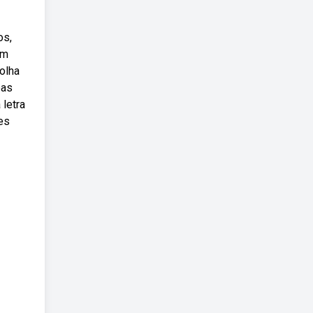
os,
um
olha
oas
 letra
es