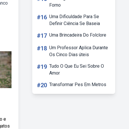
anco
Forno
#16
Uma Dificuldade Para Se
Definir Ciência Se Baseia
#17
Uma Brincadeira Do Folclore
#18
Um Professor Aplica Durante
Os Cinco Dias úteis
#19
Tudo O Que Eu Sei Sobre O
Amor
#20
Transformar Pes Em Metros
o e
gatos