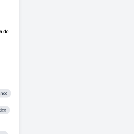
a de
anco
tiço