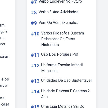
#7
Verbo Escrever No Futuro
#8
Verbo 3 Ano Atividades
#9
Vem Ou Vêm Exemplos
zem
 guia
#10
Varios Filosofos Buscam
mes
Relacionar Os Fatos
hos
Historicos
#11
Uso Dos Porques Pdf
curar
#12
Uniforme Escolar Infantil
Masculino
s e os
#13
Unidades De Uso Sustentavel
a ver
#14
Unidade Dezena E Centena 2
Ano
dos
a casa
#15
Uma Liga Metálica Sai Do