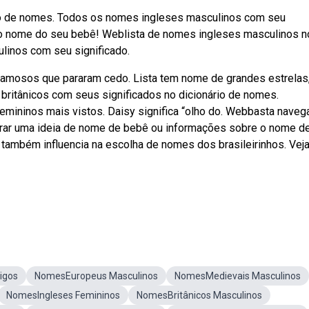
io de nomes. Todos os nomes ingleses masculinos com seu
r o nome do seu bebê! Weblista de nomes ingleses masculinos n
linos com seu significado.
amosos que pararam cedo. Lista tem nome de grandes estrelas
 britânicos com seus significados no dicionário de nomes.
emininos mais vistos. Daisy significa “olho do. Webbasta naveg
rar uma ideia de nome de bebê ou informações sobre o nome d
a também influencia na escolha de nomes dos brasileirinhos. Vej
igos
NomesEuropeus Masculinos
NomesMedievais Masculinos
NomesIngleses Femininos
NomesBritânicos Masculinos