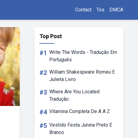
Contact
Tos
DMCA
Top Post
#1
Write The Words - Tradução Em
Português
#2
William Shakespeare Romeu E
Julieta Livro
#3
Where Are You Located
Tradução
#4
Vitamina Completa De A A Z
#5
Vestido Festa Junina Preto E
Branco