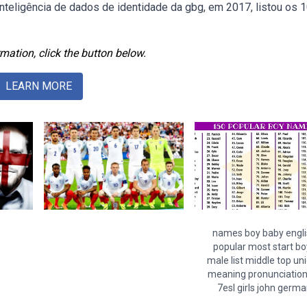
nteligência de dados de identidade da gbg, em 2017, listou os 
mation, click the button below.
LEARN MORE
names boy baby engl
popular most start bo
male list middle top un
meaning pronunciation
7esl girls john germ