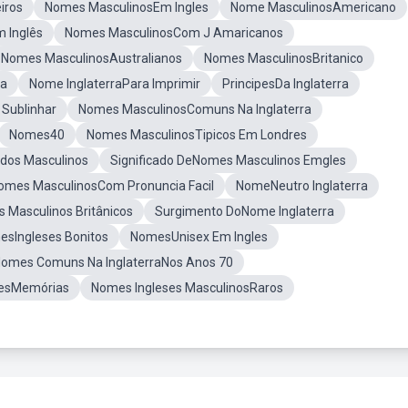
iros
Nomes MasculinosEm Ingles
Nome MasculinosAmericano
 Inglês
Nomes MasculinosCom J Amaricanos
Nomes MasculinosAustralianos
Nomes MasculinosBritanico
ra
Nome InglaterraPara Imprimir
PrincipesDa Inglaterra
 Sublinhar
Nomes MasculinosComuns Na Inglaterra
Nomes40
Nomes MasculinosTipicos Em Londres
dos Masculinos
Significado DeNomes Masculinos Emgles
omes MasculinosCom Pronuncia Facil
NomeNeutro Inglaterra
 Masculinos Britânicos
Surgimento DoNome Inglaterra
sIngleses Bonitos
NomesUnisex Em Ingles
omes Comuns Na InglaterraNos Anos 70
esMemórias
Nomes Ingleses MasculinosRaros