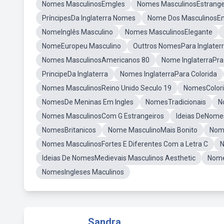
Nomes MasculinosEmgles
Nomes MasculinosEstrange
PríncipesDa Inglaterra Nomes
Nome Dos MasculinosEm
NomeInglês Masculino
Nomes MasculinosElegante
NomeEuropeu Masculino
Outtros NomesPara Inglater
Nomes MasculinosAmericanos 80
Nome InglaterraPra
PrincipeDa Inglaterra
Nomes InglaterraPara Colorida
Nomes MasculinosReino Unido Seculo 19
NomesColori
NomesDe Meninas Em Ingles
NomesTradicionais
N
Nomes MasculinosCom G Estrangeiros
Ideias DeNomes
NomesBritanicos
Nome MasculinoMais Bonito
Nome
Nomes MasculinosFortes E Diferentes Com a Letra C
N
Ideias De NomesMedievais Masculinos Aesthetic
Nom
NomesIngleses Maculinos
Sandra