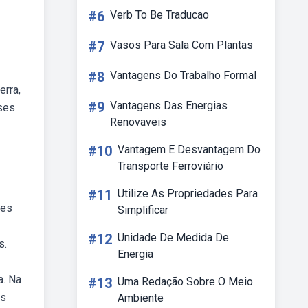
#6
Verb To Be Traducao
#7
Vasos Para Sala Com Plantas
#8
Vantagens Do Trabalho Formal
erra,
#9
Vantagens Das Energias
ses
Renovaveis
#10
Vantagem E Desvantagem Do
Transporte Ferroviário
#11
Utilize As Propriedades Para
ães
Simplificar
#12
Unidade De Medida De
s.
Energia
a. Na
#13
Uma Redação Sobre O Meio
is
Ambiente