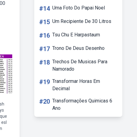
100
#14
Uma Foto Do Papai Noel
#15
Um Recipiente De 30 Litros
#16
Tsu Chu E Harpastaum
#17
Trono De Deus Desenho
#18
Trechos De Musicas Para
Namorado
#19
Transformar Horas Em
Decimal
#20
Transformações Quimicas 6
ish
Ano
ys
ique
 esl
an