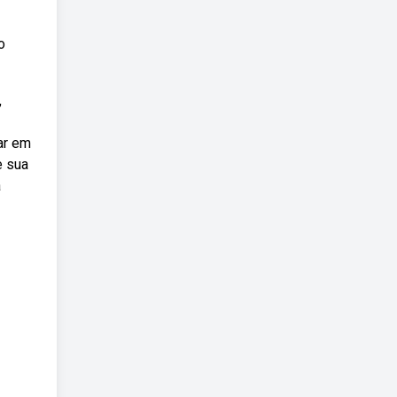
o
,
ar em
e sua
a