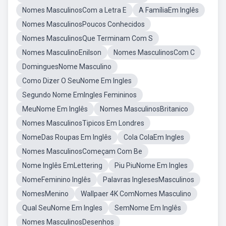
Nomes MasculinosCom a Letra E
A FamíliaEm Inglês
Nomes MasculinosPoucos Conhecidos
Nomes MasculinosQue Terminam Com S
Nomes MasculinoEnilson
Nomes MasculinosCom C
DominguesNome Masculino
Como Dizer O SeuNome Em Ingles
Segundo Nome EmIngles Femininos
MeuNome Em Inglês
Nomes MasculinosBritanico
Nomes MasculinosTipicos Em Londres
NomeDas Roupas Em Inglês
Cola ColaEm Ingles
Nomes MasculinosComeçam Com Be
Nome Inglês EmLettering
Piu PiuNome Em Ingles
NomeFeminino Inglês
Palavras InglesesMasculinos
NomesMenino
Wallpaer 4K ComNomes Masculino
Qual SeuNome Em Ingles
SemNome Em Inglês
Nomes MasculinosDesenhos