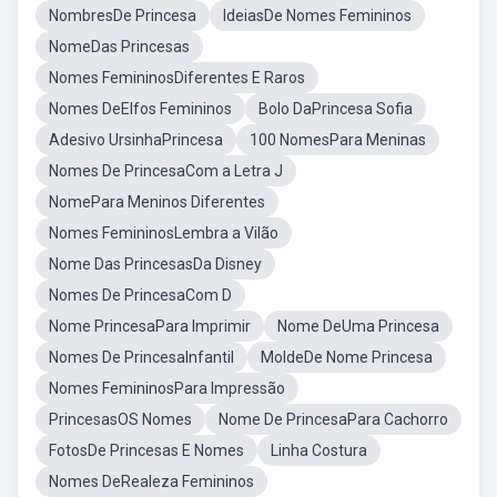
NombresDe Princesa
IdeiasDe Nomes Femininos
NomeDas Princesas
Nomes FemininosDiferentes E Raros
Nomes DeElfos Femininos
Bolo DaPrincesa Sofia
Adesivo UrsinhaPrincesa
100 NomesPara Meninas
Nomes De PrincesaCom a Letra J
NomePara Meninos Diferentes
Nomes FemininosLembra a Vilão
Nome Das PrincesasDa Disney
Nomes De PrincesaCom D
Nome PrincesaPara Imprimir
Nome DeUma Princesa
Nomes De PrincesaInfantil
MoldeDe Nome Princesa
Nomes FemininosPara Impressão
PrincesasOS Nomes
Nome De PrincesaPara Cachorro
FotosDe Princesas E Nomes
Linha Costura
Nomes DeRealeza Femininos