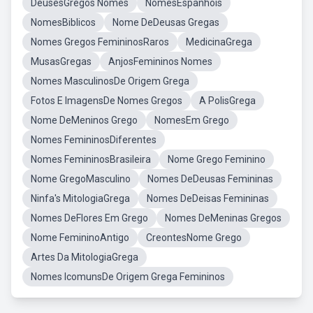
DeusesGregos Nomes
NomesEspanhois
NomesBiblicos
Nome DeDeusas Gregas
Nomes Gregos FemininosRaros
MedicinaGrega
MusasGregas
AnjosFemininos Nomes
Nomes MasculinosDe Origem Grega
Fotos E ImagensDe Nomes Gregos
A PolisGrega
Nome DeMeninos Grego
NomesEm Grego
Nomes FemininosDiferentes
Nomes FemininosBrasileira
Nome Grego Feminino
Nome GregoMasculino
Nomes DeDeusas Femininas
Ninfa's MitologiaGrega
Nomes DeDeisas Femininas
Nomes DeFlores Em Grego
Nomes DeMeninas Gregos
Nome FemininoAntigo
CreontesNome Grego
Artes Da MitologiaGrega
Nomes IcomunsDe Origem Grega Femininos