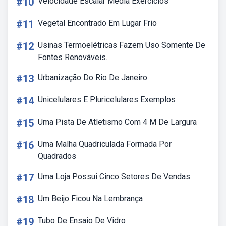
#10
Velocidade Escalar Media Exercicios
#11
Vegetal Encontrado Em Lugar Frio
#12
Usinas Termoelétricas Fazem Uso Somente De
Fontes Renováveis.
#13
Urbanização Do Rio De Janeiro
#14
Unicelulares E Pluricelulares Exemplos
#15
Uma Pista De Atletismo Com 4 M De Largura
#16
Uma Malha Quadriculada Formada Por
Quadrados
#17
Uma Loja Possui Cinco Setores De Vendas
#18
Um Beijo Ficou Na Lembrança
#19
Tubo De Ensaio De Vidro