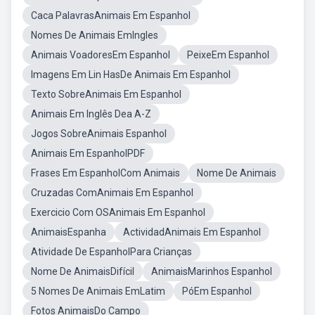
Caca PalavrasAnimais Em Espanhol
Nomes De Animais EmIngles
Animais VoadoresEm Espanhol
PeixeEm Espanhol
Imagens Em Lin HasDe Animais Em Espanhol
Texto SobreAnimais Em Espanhol
Animais Em Inglês Dea A-Z
Jogos SobreAnimais Espanhol
Animais Em EspanholPDF
Frases Em EspanholCom Animais
Nome De Animais
Cruzadas ComAnimais Em Espanhol
Exercicio Com OSAnimais Em Espanhol
AnimaisEspanha
ActividadAnimais Em Espanhol
Atividade De EspanholPara Crianças
Nome De AnimaisDifícil
AnimaisMarinhos Espanhol
5 Nomes De Animais EmLatim
PóEm Espanhol
Fotos AnimaisDo Campo