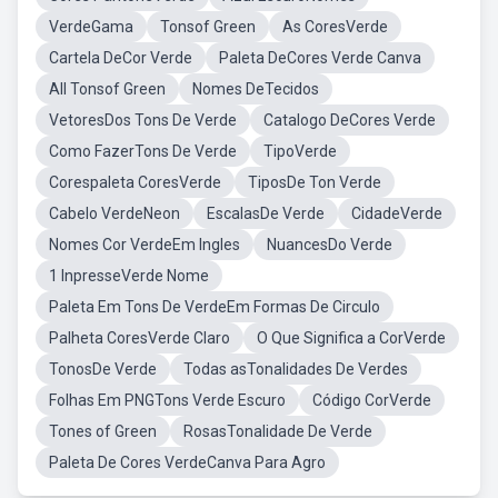
VerdeGama
Tonsof Green
As CoresVerde
Cartela DeCor Verde
Paleta DeCores Verde Canva
All Tonsof Green
Nomes DeTecidos
VetoresDos Tons De Verde
Catalogo DeCores Verde
Como FazerTons De Verde
TipoVerde
Corespaleta CoresVerde
TiposDe Ton Verde
Cabelo VerdeNeon
EscalasDe Verde
CidadeVerde
Nomes Cor VerdeEm Ingles
NuancesDo Verde
1 InpresseVerde Nome
Paleta Em Tons De VerdeEm Formas De Circulo
Palheta CoresVerde Claro
O Que Significa a CorVerde
TonosDe Verde
Todas asTonalidades De Verdes
Folhas Em PNGTons Verde Escuro
Código CorVerde
Tones of Green
RosasTonalidade De Verde
Paleta De Cores VerdeCanva Para Agro