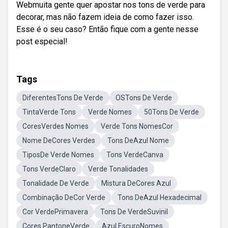
Webmuita gente quer apostar nos tons de verde para
decorar, mas não fazem ideia de como fazer isso.
Esse é o seu caso? Então fique com a gente nesse
post especial!
Tags
DiferentesTons De Verde
OSTons De Verde
TintaVerde Tons
Verde Nomes
50Tons De Verde
CoresVerdes Nomes
Verde Tons NomesCor
Nome DeCores Verdes
Tons DeAzul Nome
TiposDe Verde Nomes
Tons VerdeCanva
Tons VerdeClaro
Verde Tonalidades
Tonalidade De Verde
Mistura DeCores Azul
Combinação DeCor Verde
Tons DeAzul Hexadecimal
Cor VerdePrimavera
Tons De VerdeSuvinil
Cores PantoneVerde
Azul EscuroNomes