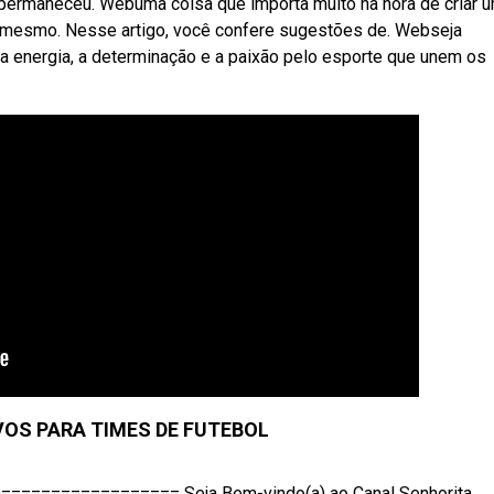
lá permaneceu. Webuma coisa que importa muito na hora de criar 
o mesmo. Nesse artigo, você confere sugestões de. Webseja
a energia, a determinação e a paixão pelo esporte que unem os
VOS PARA TIMES DE FUTEBOL
================ Seja Bem-vindo(a) ao Canal Senhorita