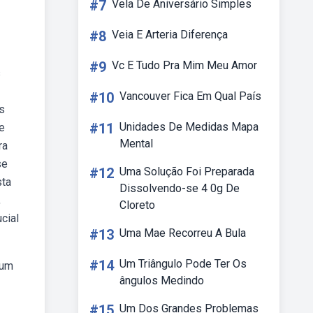
#7
Vela De Aniversário Simples
#8
Veia E Arteria Diferença
#9
Vc E Tudo Pra Mim Meu Amor
s
#10
Vancouver Fica Em Qual País
s
#11
Unidades De Medidas Mapa
e
Mental
ra
se
#12
Uma Solução Foi Preparada
sta
Dissolvendo-se 4 0g De
,
Cloreto
cial
#13
Uma Mae Recorreu A Bula
#14
Um Triângulo Pode Ter Os
 um
ângulos Medindo
#15
Um Dos Grandes Problemas