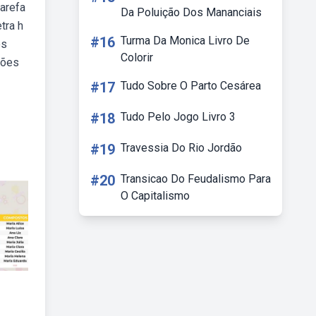
arefa
Da Poluição Dos Mananciais
tra h
#16
Turma Da Monica Livro De
os
Colorir
sões
#17
Tudo Sobre O Parto Cesárea
#18
Tudo Pelo Jogo Livro 3
#19
Travessia Do Rio Jordão
#20
Transicao Do Feudalismo Para
O Capitalismo