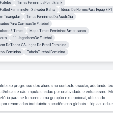
 Futebo
Times FemininosPoint Blank
Futbol FemininoEm Salvador Bahia
Ideias De NomesPara Equip E F1
m Triangular
Times FemininosDa Austrália
ados Para CamisasDe Futebol
olocar 3 Times
Mapa Times FemininosAmericanos
erra
11 JogadoresDe Futebol
acar DeTodos OS Jogos Do Brasil Feminino
ebol Feminino
TabelaFutebol Feminino
leta ao progresso dos alunos no contexto escolar, adotando té
tênticas e são impulsionadas por criatividade e entusiasmo. M
etória para se tornarem uma geração excepcional, utilizando
 por renomadas instituições acadêmicas globais - fdp.aau.edu.et