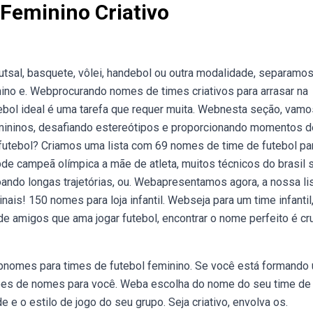
Feminino Criativo
utsal, basquete, vôlei, handebol ou outra modalidade, separamo
ino e. Webprocurando nomes de times criativos para arrasar na
ebol ideal é uma tarefa que requer muita. Webnesta seção, vamo
mininos, desafiando estereótipos e proporcionando momentos d
utebol? Criamos uma lista com 69 nomes de time de futebol pa
bde campeã olímpica a mãe de atleta, muitos técnicos do brasil 
ando longas trajetórias, ou. Webapresentamos agora, a nossa li
ais! 150 nomes para loja infantil. Webseja para um time infantil
 amigos que ama jogar futebol, encontrar o nome perfeito é cru
bnomes para times de futebol feminino. Se você está formando
tões de nomes para você. Weba escolha do nome do seu time de
 e o estilo de jogo do seu grupo. Seja criativo, envolva os.