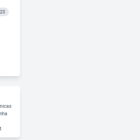
 23
cnicas
inha
.