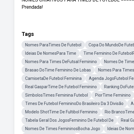
Prendada!
Tags
Nomes ParaTimes De Futebol
Copa Do MundoDe Futeb
Ideias De NomesPara Time
Time Feminino De Futebo
Nomes Para Times DeFutsal Feminino
Nomes De Time
Brasao DoTime Feminino De Lobas
Nomes Para Times 
CamisetaDe Futebol Feminina
Agenda JogoFutebol Fe
Real GasparTime De Futebol Feminino
Ranking DoFute
SimbolosTimes Feminina Futebol
PiorTime Feminino
Times De Futebol FemininoDo Brasileiro Da 3 Divisão
A
Modelo ShotTime De Fultibol Feminino
Rio BrancoTime
Tabela Geral Dos JogosFeminino De Futebol De
Real G
Nomes De Times FemininosBocha Jogo
Ideias De No