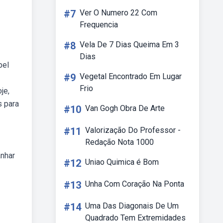
#7
Ver O Numero 22 Com
Frequencia
#8
Vela De 7 Dias Queima Em 3
Dias
pel
#9
Vegetal Encontrado Em Lugar
Frio
je,
s para
#10
Van Gogh Obra De Arte
#11
Valorização Do Professor -
Redação Nota 1000
anhar
#12
Uniao Quimica é Bom
#13
Unha Com Coração Na Ponta
#14
Uma Das Diagonais De Um
Quadrado Tem Extremidades