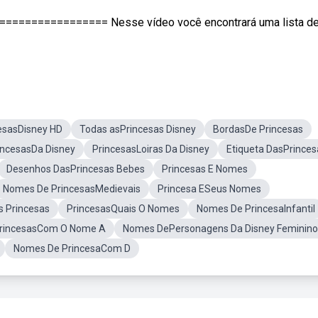
============== Nesse vídeo você encontrará uma lista d
esasDisney HD
Todas asPrincesas Disney
BordasDe Princesas
incesasDa Disney
PrincesasLoiras Da Disney
Etiqueta DasPrinces
Desenhos DasPrincesas Bebes
Princesas E Nomes
Nomes De PrincesasMedievais
Princesa ESeus Nomes
 Princesas
PrincesasQuais O Nomes
Nomes De PrincesaInfantil
rincesasCom O Nome A
Nomes DePersonagens Da Disney Feminino
Nomes De PrincesaCom D