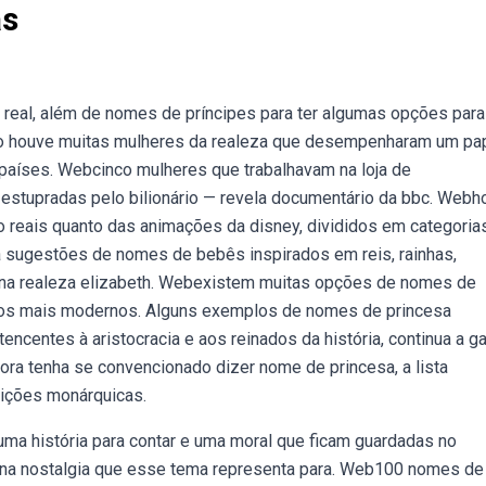
as
real, além de nomes de príncipes para ter algumas opções para
do houve muitas mulheres da realeza que desempenharam um pa
países. Webcinco mulheres que trabalhavam na loja de
estupradas pelo bilionário — revela documentário da bbc. Webho
 reais quanto das animações da disney, divididos em categoria
ja sugestões de nomes de bebês inspirados em reis, rainhas,
 na realeza elizabeth. Webexistem muitas opções de nomes de
é os mais modernos. Alguns exemplos de nomes de princesa
encentes à aristocracia e aos reinados da história, continua a g
ora tenha se convencionado dizer nome de princesa, a lista
sições monárquicas.
ma história para contar e uma moral que ficam guardadas no
 na nostalgia que esse tema representa para. Web100 nomes de