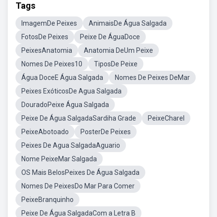
Tags
ImagemDe Peixes
AnimaisDe Água Salgada
FotosDe Peixes
Peixe De ÁguaDoce
PeixesAnatomia
Anatomia DeUm Peixe
Nomes De Peixes10
TiposDe Peixe
Água DoceE Água Salgada
Nomes De Peixes DeMar
Peixes ExóticosDe Agua Salgada
DouradoPeixe Água Salgada
Peixe De Água SalgadaSardiha Grade
PeixeCharel
PeixeAbotoado
PosterDe Peixes
Peixes De Agua SalgadaAguario
Nome PeixeMar Salgada
OS Mais BelosPeixes De Água Salgada
Nomes De PeixesDo Mar Para Comer
PeixeBranquinho
Peixe De Água SalgadaCom a Letra B