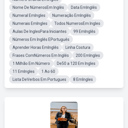
Nome De NúmerosEm Inglês
Data EmInglês
Numeral EmIngles
Numeração EmInglês
Numerais EmIngles
Todos NumerosEm Ingles
Aulas De InglesPara Iniciantes
99 EmInglês
Números Em Inglês EPortuguês
Aprender Horas EmInglês
Linha Costura
Frases ComNúmeros Em Inglês
200 EmIngles
1 Milhão Em Número
De50 a 120 Em Ingles
11 EmIngles
1 Ao 60
Lista DeVerbos Em Portugues
8 EmIngles