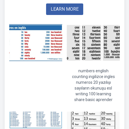
LEARN MORE
numbers english
counting ingilizce ingles
numeros 20 yazılışı
sayıların okunuşu esl
writing 100 learning
share basic aprender