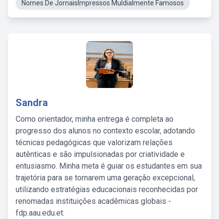
Nomes De JornaisImpressos Muldialmente Famosos
Sandra
Como orientador, minha entrega é completa ao
progresso dos alunos no contexto escolar, adotando
técnicas pedagógicas que valorizam relações
autênticas e são impulsionadas por criatividade e
entusiasmo. Minha meta é guiar os estudantes em sua
trajetória para se tornarem uma geração excepcional,
utilizando estratégias educacionais reconhecidas por
renomadas instituições acadêmicas globais -
fdp.aau.edu.et.