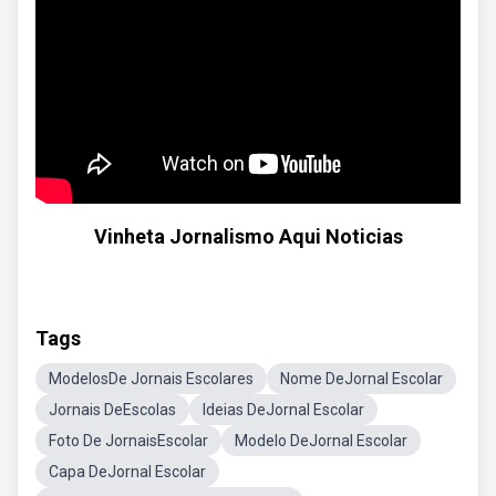
Vinheta Jornalismo Aqui Noticias
Tags
ModelosDe Jornais Escolares
Nome DeJornal Escolar
Jornais DeEscolas
Ideias DeJornal Escolar
Foto De JornaisEscolar
Modelo DeJornal Escolar
Capa DeJornal Escolar