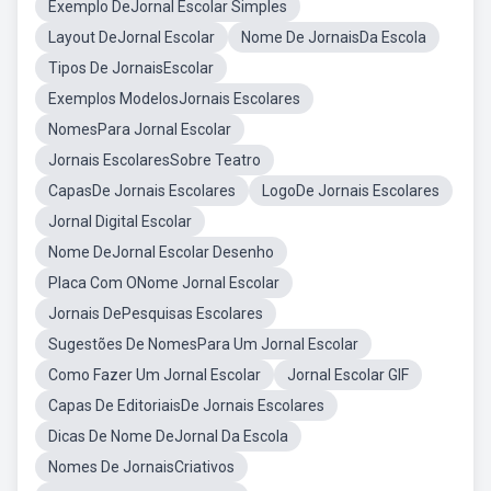
Exemplo DeJornal Escolar Simples
Layout DeJornal Escolar
Nome De JornaisDa Escola
Tipos De JornaisEscolar
Exemplos ModelosJornais Escolares
NomesPara Jornal Escolar
Jornais EscolaresSobre Teatro
CapasDe Jornais Escolares
LogoDe Jornais Escolares
Jornal Digital Escolar
Nome DeJornal Escolar Desenho
Placa Com ONome Jornal Escolar
Jornais DePesquisas Escolares
Sugestões De NomesPara Um Jornal Escolar
Como Fazer Um Jornal Escolar
Jornal Escolar GIF
Capas De EditoriaisDe Jornais Escolares
Dicas De Nome DeJornal Da Escola
Nomes De JornaisCriativos