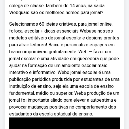
colega de classe, também de 14 anos, na saída.
Webquais são os melhores nomes para jornal?
Selecionamos 60 ideias criativas, para jornal online,
fofoca, escolar + dicas essenciais Webuse nossos
modelos editáveis de jornal escolar e designs prontos
para atrair leitores! Baixe e personalize espaços em
branco imprimíveis gratuitamente. Web — fazer um
jornal escolar é uma atividade enriquecedora que pode
ajudar na formação de um ambiente escolar mais
interativo e informativo. Webo jornal escolar é uma
publicação periódica produzida por estudantes de uma
instituição de ensino, seja ela uma escola de ensino
fundamental, médio ou superior. Weba produção de um
jornal foi importante aliado para elevar a autoestima e
provocar mudanças positivas no comportamento dos
estudantes da escola estadual de ensino.