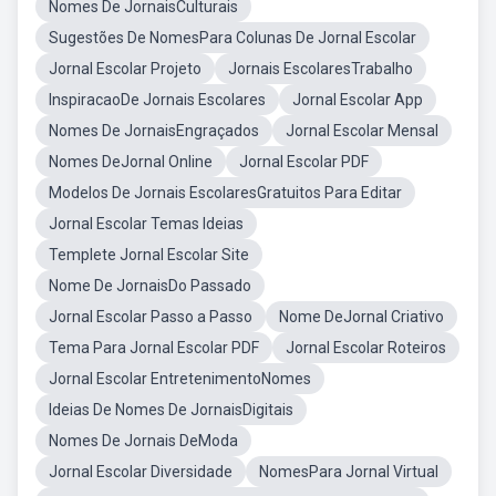
Nomes De JornaisCulturais
Sugestões De NomesPara Colunas De Jornal Escolar
Jornal Escolar Projeto
Jornais EscolaresTrabalho
InspiracaoDe Jornais Escolares
Jornal Escolar App
Nomes De JornaisEngraçados
Jornal Escolar Mensal
Nomes DeJornal Online
Jornal Escolar PDF
Modelos De Jornais EscolaresGratuitos Para Editar
Jornal Escolar Temas Ideias
Templete Jornal Escolar Site
Nome De JornaisDo Passado
Jornal Escolar Passo a Passo
Nome DeJornal Criativo
Tema Para Jornal Escolar PDF
Jornal Escolar Roteiros
Jornal Escolar EntretenimentoNomes
Ideias De Nomes De JornaisDigitais
Nomes De Jornais DeModa
Jornal Escolar Diversidade
NomesPara Jornal Virtual