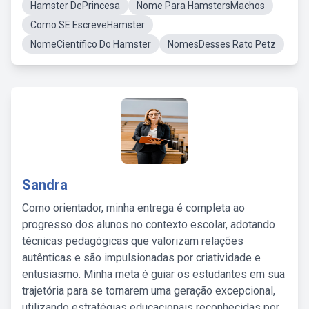
Hamster DePrincesa
Nome Para HamstersMachos
Como SE EscreveHamster
NomeCientífico Do Hamster
NomesDesses Rato Petz
Sandra
Como orientador, minha entrega é completa ao
progresso dos alunos no contexto escolar, adotando
técnicas pedagógicas que valorizam relações
autênticas e são impulsionadas por criatividade e
entusiasmo. Minha meta é guiar os estudantes em sua
trajetória para se tornarem uma geração excepcional,
utilizando estratégias educacionais reconhecidas por