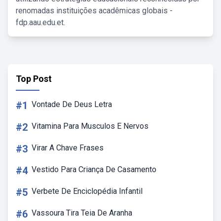
renomadas instituições acadêmicas globais -
fdp.aau.edu.et.
Top Post
#1
Vontade De Deus Letra
#2
Vitamina Para Musculos E Nervos
#3
Virar A Chave Frases
#4
Vestido Para Criança De Casamento
#5
Verbete De Enciclopédia Infantil
#6
Vassoura Tira Teia De Aranha