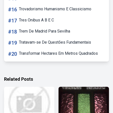
#16
Trovadorismo Humanismo E Classicismo
#17
Tres Onibus A B E C
#18
Trem De Madrid Para Sevilha
#19
Tratavam-se De Questões Fundamentais
#20
Transformar Hectares Em Metros Quadrados
Related Posts