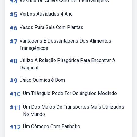
#4
Vestido De Aniversário De 1 Ano Simples
#5
Verbos Atividades 4 Ano
#6
Vasos Para Sala Com Plantas
#7
Vantagens E Desvantagens Dos Alimentos
Transgênicos
#8
Utilize A Relação Pitagórica Para Encontrar A
Diagonal.
#9
Uniao Quimica é Bom
#10
Um Triângulo Pode Ter Os ângulos Medindo
#11
Um Dos Meios De Transportes Mais Utilizados
No Mundo
#12
Um Cômodo Com Banheiro