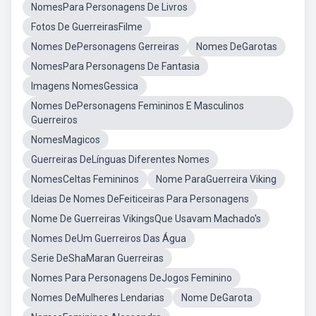
NomesPara Personagens De Livros
Fotos De GuerreirasFilme
Nomes DePersonagens Gerreiras
Nomes DeGarotas
NomesPara Personagens De Fantasia
Imagens NomesGessica
Nomes DePersonagens Femininos E Masculinos
Guerreiros
NomesMagicos
Guerreiras DeLínguas Diferentes Nomes
NomesCeltas Femininos
Nome ParaGuerreira Viking
Ideias De Nomes DeFeiticeiras Para Personagens
Nome De Guerreiras VikingsQue Usavam Machado's
Nomes DeUm Guerreiros Das Água
Serie DeShaMaran Guerreiras
Nomes Para Personagens DeJogos Feminino
Nomes DeMulheres Lendarias
Nome DeGarota