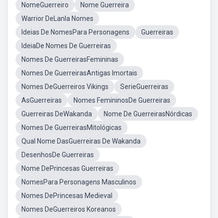
NomeGuerreiro
Nome Guerreira
Warrior DeLanla Nomes
Ideias De NomesPara Personagens
Guerreiras
IdeiaDe Nomes De Guerreiras
Nomes De GuerreirasFemininas
Nomes De GuerreirasAntigas Imortais
Nomes DeGuerreiros Vikings
SerieGuerreiras
AsGuerreiras
Nomes FemininosDe Guerreiras
Guerreiras DeWakanda
Nome De GuerreirasNórdicas
Nomes De GuerreirasMitológicas
Qual Nome DasGuerreiras De Wakanda
DesenhosDe Guerreiras
Nome DePrincesas Guerreiras
NomesPara Personagens Masculinos
Nomes DePrincesas Medieval
Nomes DeGuerreiros Koreanos