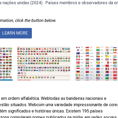
as nações unidas (2024) : Países membros e observadores da o
mation, click the button below.
LEARN MORE
em ordem alfabética. Webtodas as bandeiras nacionais e
estão situados. Webcom uma variedade impressionante de core
êm significados e histórias únicas. Existem 195 países
zona compilaram nomes publicados na mídia, em redes sociais