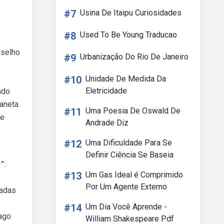
#7
Usina De Itaipu Curiosidades
#8
Used To Be Young Traducao
nselho
#9
Urbanização Do Rio De Janeiro
#10
Unidade De Medida Da
Eletricidade
ado
aneta.
#11
Uma Poesia De Oswald De
de
Andrade Diz
#12
Uma Dificuldade Para Se
Definir Ciência Se Baseia
”:
#13
Um Gas Ideal é Comprimido
Por Um Agente Externo
madas
#14
Um Dia Você Aprende -
iago
William Shakespeare Pdf