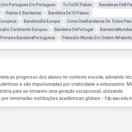
s Em Portugues Em Portugues
To DoOS Países
Bandeiras De8 Pa
Países E Bandeiras
Bandeira De10 Países
sEuropeus
BandeiraDa Europa
Cores DasBandeiras De Todos Pais
raDo Continente Europeu
Bandeira DePortugal
BandeiraMundiai
Primeira BandeiraPortuguesa
PaísesDo Mundo Em Ordem Alfabéti
leta ao progresso dos alunos no contexto escolar, adotando té
tênticas e são impulsionadas por criatividade e entusiasmo. M
etória para se tornarem uma geração excepcional, utilizando
 por renomadas instituições acadêmicas globais - fdp.aau.edu.et