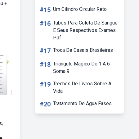
nu +
#15
Um Cilindro Circular Reto
#16
Tubos Para Coleta De Sangue
E Seus Respectivos Exames
Pdf
#17
Troca De Casais Brasileiras
#18
Triangulo Magico De 1 A 6
Soma 9
#19
Trechos De Livros Sobre A
Vida
#20
Tratamento De Agua Fases
s,
 e