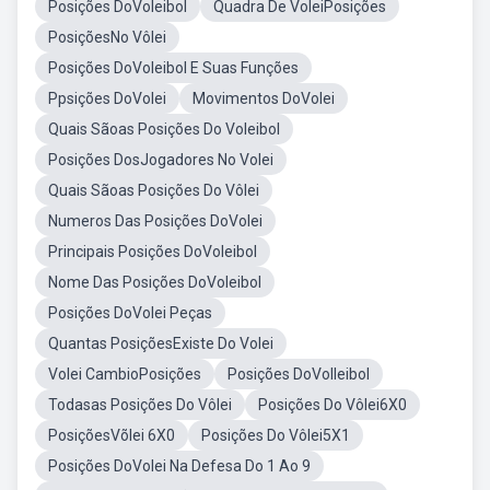
Posições DoVoleibol
Quadra De VoleiPosições
PosiçõesNo Vôlei
Posições DoVoleibol E Suas Funções
Ppsições DoVolei
Movimentos DoVolei
Quais Sãoas Posições Do Voleibol
Posições DosJogadores No Volei
Quais Sãoas Posições Do Vôlei
Numeros Das Posições DoVolei
Principais Posições DoVoleibol
Nome Das Posições DoVoleibol
Posições DoVolei Peças
Quantas PosiçõesExiste Do Volei
Volei CambioPosições
Posições DoVolleibol
Todasas Posições Do Vôlei
Posições Do Vôlei6X0
PosiçõesVõlei 6X0
Posições Do Vôlei5X1
Posições DoVolei Na Defesa Do 1 Ao 9