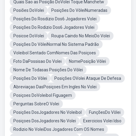
Quais Sao as Posição DoVolei Toque Manchetw
Posiões DoVolei
Posições Do VôleiNumeradas
Posições Do Rosdizio Dos6 Jogadores Volei
Posições Do Rodizio Dos6 Jogadores Volei
Posicoe DoVolei
Roupa Caindo No MeioDo Volei
Posições Do VôleiNormal No Sistema Padrão
Voleibol Sentado ComNomes Das Posiçoes
Foto DaPossisao Do Volei
NomePosição Vôlei
Nome De Todasas Posições Do Vôlei
Posições Do Vôlei
Posições OVolei Ataque De Defesa
Abreviaçao DasPosiçoes Em Ingles No Volei
Posiçoes DoVoleibol Figuagem
Perguntas SobreO Volei
Posições DosJogadores No Voleibol
FunçõesDo Vôlei
Posiçoes DosJogadores No Volei
Exercicios Volei Idso
Rodizio No VoleiDos Jogadores Com OS Nomes