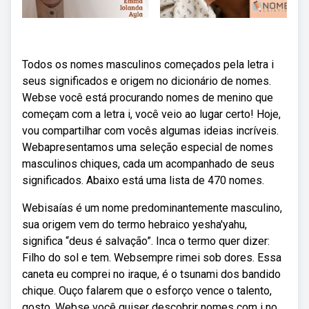
Todos os nomes masculinos começados pela letra i
seus significados e origem no dicionário de nomes.
Webse você está procurando nomes de menino que
começam com a letra i, você veio ao lugar certo! Hoje,
vou compartilhar com vocês algumas ideias incríveis.
Webapresentamos uma seleção especial de nomes
masculinos chiques, cada um acompanhado de seus
significados. Abaixo está uma lista de 470 nomes.
Webisaías é um nome predominantemente masculino,
sua origem vem do termo hebraico yesha'yahu,
significa “deus é salvação”. Inca o termo quer dizer:
Filho do sol e tem. Websempre rimei sob dores. Essa
caneta eu comprei no iraque, é o tsunami dos bandido
chique. Ouço falarem que o esforço vence o talento,
gosto. Webse você quiser descobrir nomes com i no