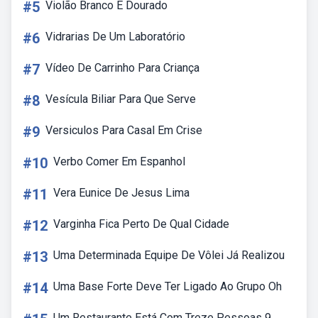
#5
Violão Branco E Dourado
#6
Vidrarias De Um Laboratório
#7
Vídeo De Carrinho Para Criança
#8
Vesícula Biliar Para Que Serve
#9
Versiculos Para Casal Em Crise
#10
Verbo Comer Em Espanhol
#11
Vera Eunice De Jesus Lima
#12
Varginha Fica Perto De Qual Cidade
#13
Uma Determinada Equipe De Vôlei Já Realizou
#14
Uma Base Forte Deve Ter Ligado Ao Grupo Oh
Um Restaurante Está Com Treze Pessoas 9