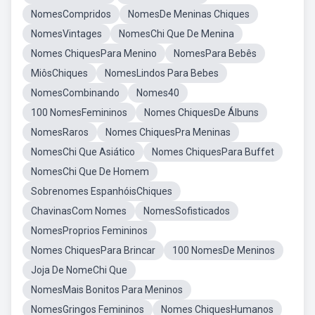
NomesCompridos
NomesDe Meninas Chiques
NomesVintages
NomesChi Que De Menina
Nomes ChiquesPara Menino
NomesPara Bebês
MiôsChiques
NomesLindos Para Bebes
NomesCombinando
Nomes40
100 NomesFemininos
Nomes ChiquesDe Álbuns
NomesRaros
Nomes ChiquesPra Meninas
NomesChi Que Asiático
Nomes ChiquesPara Buffet
NomesChi Que De Homem
Sobrenomes EspanhóisChiques
ChavinasCom Nomes
NomesSofisticados
NomesProprios Femininos
Nomes ChiquesPara Brincar
100 NomesDe Meninos
Joja De NomeChi Que
NomesMais Bonitos Para Meninos
NomesGringos Femininos
Nomes ChiquesHumanos