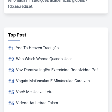
renomadas instituições acadêmicas globais -
fdp.aau.edu.et.
Top Post
#1
Yes To Heaven Tradução
#2
Who Which Whose Quando Usar
#3
Voz Passiva Inglês Exercícios Resolvidos Pdf
#4
Vogais Maiúsculas E Minúsculas Cursivas
#5
Você Me Usava Letra
#6
Videos As Letras Falam