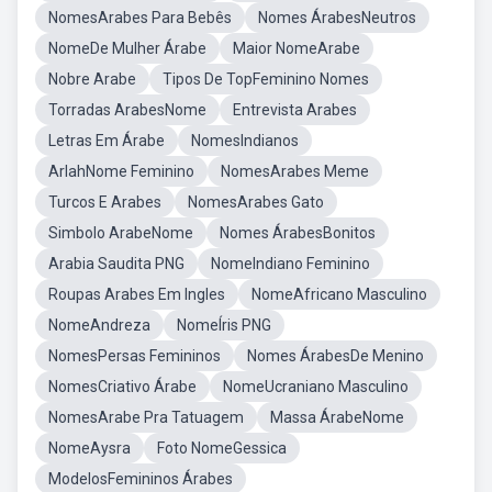
NomesArabes Para Bebês
Nomes ÁrabesNeutros
NomeDe Mulher Árabe
Maior NomeArabe
Nobre Arabe
Tipos De TopFeminino Nomes
Torradas ArabesNome
Entrevista Arabes
Letras Em Árabe
NomesIndianos
ArlahNome Feminino
NomesArabes Meme
Turcos E Arabes
NomesArabes Gato
Simbolo ArabeNome
Nomes ÁrabesBonitos
Arabia Saudita PNG
NomeIndiano Feminino
Roupas Arabes Em Ingles
NomeAfricano Masculino
NomeAndreza
NomeÍris PNG
NomesPersas Femininos
Nomes ÁrabesDe Menino
NomesCriativo Árabe
NomeUcraniano Masculino
NomesArabe Pra Tatuagem
Massa ÁrabeNome
NomeAysra
Foto NomeGessica
ModelosFemininos Árabes