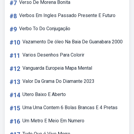
#7
Verso De Morena Bonita
#8
Verbos Em Ingles Passado Presente E Futuro
#9
Verbo To Do Conjugação
#10
Vazamento De óleo Na Baia De Guanabara 2000
#11
Varios Desenhos Para Colorir
#12
Vanguarda Europeia Mapa Mental
#13
Valor Da Grama Do Diamante 2023
#14
Utero Baixo E Aberto
#15
Uma Urna Contem 6 Bolas Brancas E 4 Pretas
#16
Um Metro E Meio Em Numero
Tudo Que é Vivo Morre