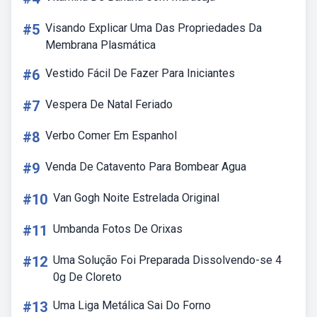
#5
Visando Explicar Uma Das Propriedades Da
Membrana Plasmática
#6
Vestido Fácil De Fazer Para Iniciantes
#7
Vespera De Natal Feriado
#8
Verbo Comer Em Espanhol
#9
Venda De Catavento Para Bombear Agua
#10
Van Gogh Noite Estrelada Original
#11
Umbanda Fotos De Orixas
#12
Uma Solução Foi Preparada Dissolvendo-se 4
0g De Cloreto
#13
Uma Liga Metálica Sai Do Forno