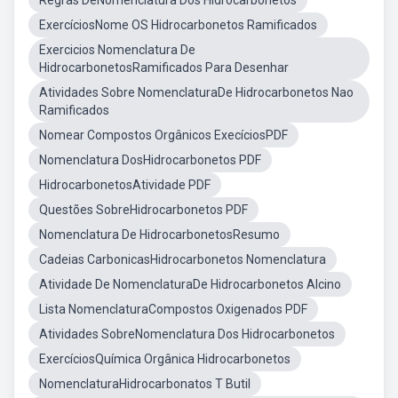
Regras DeNomenclatura Dos Hidrocarbonetos
ExercíciosNome OS Hidrocarbonetos Ramificados
Exercicios Nomenclatura De
HidrocarbonetosRamificados Para Desenhar
Atividades Sobre NomenclaturaDe Hidrocarbonetos Nao
Ramificados
Nomear Compostos Orgânicos ExecíciosPDF
Nomenclatura DosHidrocarbonetos PDF
HidrocarbonetosAtividade PDF
Questões SobreHidrocarbonetos PDF
Nomenclatura De HidrocarbonetosResumo
Cadeias CarbonicasHidrocarbonetos Nomenclatura
Atividade De NomenclaturaDe Hidrocarbonetos Alcino
Lista NomenclaturaCompostos Oxigenados PDF
Atividades SobreNomenclatura Dos Hidrocarbonetos
ExercíciosQuímica Orgânica Hidrocarbonetos
NomenclaturaHidrocarbonatos T Butil