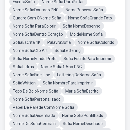
EscritaSofia
Nome Sofia ParaPintar
Nome SofiaDourado PNG
NomePrincesa Sofia
Quadro Com ONome Sofia
Nome SofiaGrande Foto
Nome Sofia ParaColorir
Sofia NomeDesenho
Nome SofiaDentro Coração
MoldeNome Sofia
SofiaEscrita 4K
PalavraSofia
Nome SofiaColorido
Nome SofiaClip Art
SofiaLettering
Sofia NomeFundo Preto
Sofia EscritoPara Imprimir
SofiaLetras
Nome Sofia1 Ano PNG
Nome SofiaFine Line
Lettering DoNome Sofia
SofiaWritten
Sofia NombrePara Imprimir
Topo De BoloNome Sofia
Maria SofiaEscrito
Nome SofiaPersonalizado
Papel De Parede ComNome Sofia
Nome SofiaDesenhado
Nome SofiaPontilhado
Nome De SofiaGermain
Sofia NomeDesehado