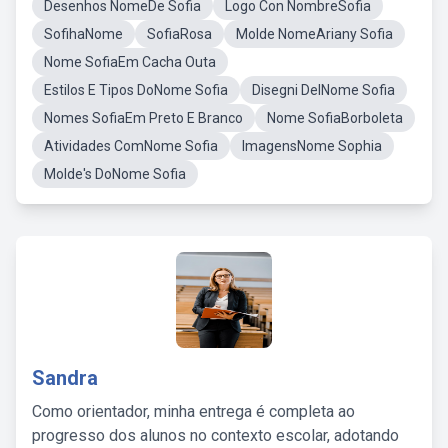
Desenhos NomeDe Sofia
Logo Con NombreSofia
SofihaNome
SofiaRosa
Molde NomeAriany Sofia
Nome SofiaEm Cacha Outa
Estilos E Tipos DoNome Sofia
Disegni DelNome Sofia
Nomes SofiaEm Preto E Branco
Nome SofiaBorboleta
Atividades ComNome Sofia
ImagensNome Sophia
Molde's DoNome Sofia
Sandra
Como orientador, minha entrega é completa ao
progresso dos alunos no contexto escolar, adotando