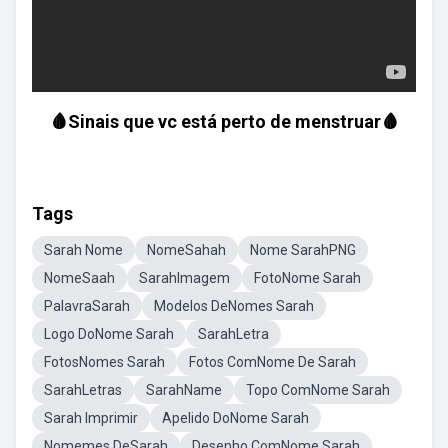
🩸Sinais que vc está perto de menstruar🩸
Tags
Sarah Nome
NomeSahah
Nome SarahPNG
NomeSaah
SarahImagem
FotoNome Sarah
PalavraSarah
Modelos DeNomes Sarah
Logo DoNome Sarah
SarahLetra
FotosNomes Sarah
Fotos ComNome De Sarah
SarahLetras
SarahName
Topo ComNome Sarah
Sarah Imprimir
Apelido DoNome Sarah
Nomemes DeSarah
Desenho ComNome Sarah