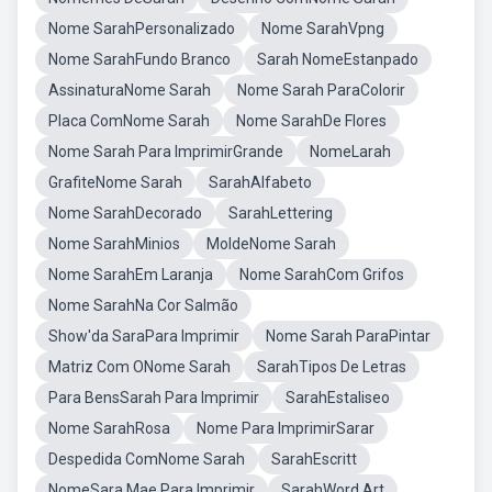
Nome SarahPersonalizado
Nome SarahVpng
Nome SarahFundo Branco
Sarah NomeEstanpado
AssinaturaNome Sarah
Nome Sarah ParaColorir
Placa ComNome Sarah
Nome SarahDe Flores
Nome Sarah Para ImprimirGrande
NomeLarah
GrafiteNome Sarah
SarahAlfabeto
Nome SarahDecorado
SarahLettering
Nome SarahMinios
MoldeNome Sarah
Nome SarahEm Laranja
Nome SarahCom Grifos
Nome SarahNa Cor Salmão
Show'da SaraPara Imprimir
Nome Sarah ParaPintar
Matriz Com ONome Sarah
SarahTipos De Letras
Para BensSarah Para Imprimir
SarahEstaliseo
Nome SarahRosa
Nome Para ImprimirSarar
Despedida ComNome Sarah
SarahEscritt
NomeSara Mae Para Imprimir
SarahWord Art