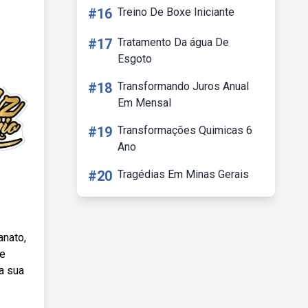
#16
Treino De Boxe Iniciante
#17
Tratamento Da água De
Esgoto
#18
Transformando Juros Anual
Em Mensal
#19
Transformações Quimicas 6
Ano
#20
Tragédias Em Minas Gerais
anato,
ue
a sua