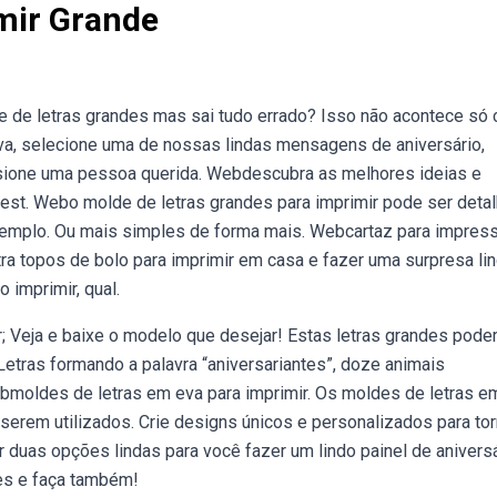
mir Grande
 de letras grandes mas sai tudo errado? Isso não acontece só
anva, selecione uma de nossas lindas mensagens de aniversário,
ressione uma pessoa querida. Webdescubra as melhores ideias e
rest. Webo molde de letras grandes para imprimir pode ser deta
xemplo. Ou mais simples de forma mais. Webcartaz para impres
tra topos de bolo para imprimir em casa e fazer uma surpresa lin
imprimir, qual.
r; Veja e baixe o modelo que desejar! Estas letras grandes pod
etras formando a palavra “aniversariantes”, doze animais
bmoldes de letras em eva para imprimir. Os moldes de letras e
erem utilizados. Crie designs únicos e personalizados para tor
uas opções lindas para você fazer um lindo painel de aniversá
es e faça também!