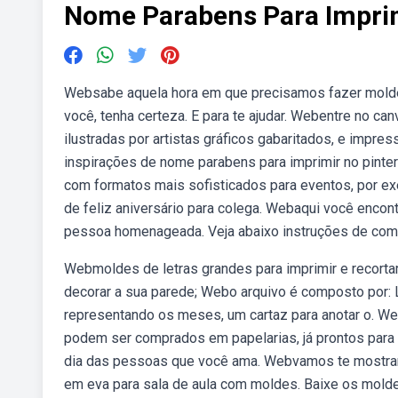
Nome Parabens Para Impri
Websabe aquela hora em que precisamos fazer molde
você, tenha certeza. E para te ajudar. Webentre no c
ilustradas por artistas gráficos gabaritados, e imp
inspirações de nome parabens para imprimir no pinte
com formatos mais sofisticados para eventos, por e
de feliz aniversário para colega. Webaqui você encon
pessoa homenageada. Veja abaixo instruções de como 
Webmoldes de letras grandes para imprimir e recorta
decorar a sua parede; Webo arquivo é composto por: L
representando os meses, um cartaz para anotar o. We
podem ser comprados em papelarias, já prontos para s
dia das pessoas que você ama. Webvamos te mostrar d
em eva para sala de aula com moldes. Baixe os mold