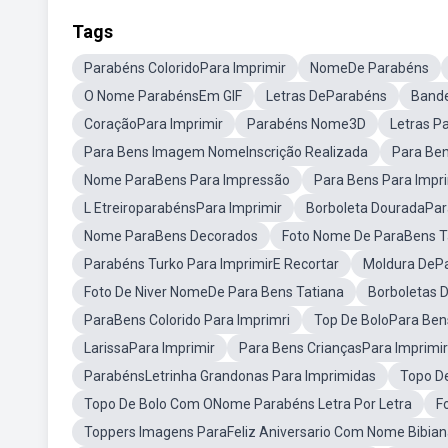
Tags
Parabéns ColoridoPara Imprimir
NomeDe Parabéns
O Nome ParabénsEm GIF
Letras DeParabéns
Bande
CoraçãoPara Imprimir
Parabéns Nome3D
Letras P
Para Bens Imagem NomeInscrição Realizada
Para Ben
Nome ParaBens Para Impressão
Para Bens Para Impri
L EtreiroparabénsPara Imprimir
Borboleta DouradaPar
Nome ParaBens Decorados
Foto Nome De ParaBens T
Parabéns Turko Para ImprimirE Recortar
Moldura DeP
Foto De Niver NomeDe Para Bens Tatiana
Borboletas 
ParaBens Colorido Para Imprimri
Top De BoloPara Ben
LarissaPara Imprimir
Para Bens CriançasPara Imprimir
ParabénsLetrinha Grandonas Para Imprimidas
Topo De
Topo De Bolo Com ONome Parabéns Letra Por Letra
F
Toppers Imagens ParaFeliz Aniversario Com Nome Bibian