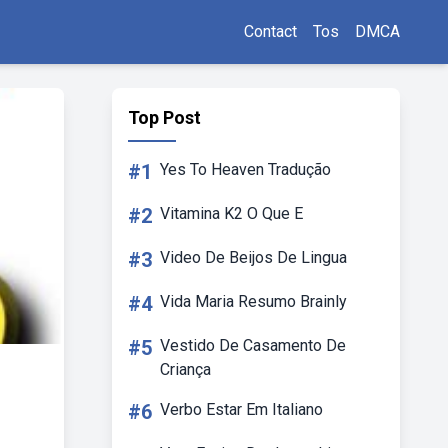
Contact
Tos
DMCA
Top Post
#1
Yes To Heaven Tradução
#2
Vitamina K2 O Que E
#3
Video De Beijos De Lingua
#4
Vida Maria Resumo Brainly
#5
Vestido De Casamento De
Criança
#6
Verbo Estar Em Italiano