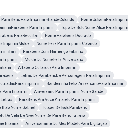
Para Bens Para Imprimir GrandeColorido
Nome JulianaPara Imprim
irinhaParabéns Para Imprimir
Topo De BoloNome Alice Para Imprim
arabéns ParaRecortar
Nome ParaBens Dourado
s ImprimirMolde
Nome Feliz Para ImprimirColorido
mirTifani
ParabénsCom Flamengo Fabinho
a Imprimir
Molde Do NomeFeliz Aniversario
atiana
Alfabeto ColoridosPara Imprimir
arabéns
Letras De ParabénsDe Personagem Para Imprimir
DouradasPara Imprimir
Bandeirinha Feliz AniversárioPara Imprimir
s Para Imprimir
Aniversário Para Imprimir NomeGande
 Letras
ParaBens Pra Voce Amarelo Para Imprimir
 Bolo Nome Gabriel
Topper De BoloParabéns
oto De Vela De NiverNome De Para Bens Tatiana
ae Bibiana
Aniversariante Do Mês ModeloPara Digitação