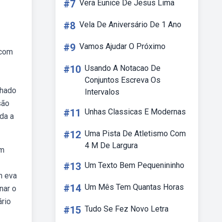
#7
Vera Eunice De Jesus Lima
#8
Vela De Aniversário De 1 Ano
#9
Vamos Ajudar O Próximo
 com
#10
Usando A Notacao De
Conjuntos Escreva Os
lhado
Intervalos
são
#11
Unhas Classicas E Modernas
da a
#12
Uma Pista De Atletismo Com
4 M De Largura
em
#13
Um Texto Bem Pequenininho
m eva
#14
Um Mês Tem Quantas Horas
nar o
rio
#15
Tudo Se Fez Novo Letra