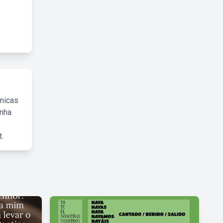
cnicas
inha
.