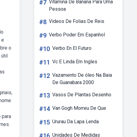
#7
Vitamina De Banana Para Uma
Pessoa
#8
Videos De Folias De Reis
lo
#9
Verbo Poder Em Espanhol
 e
obre o
#10
Verbo En El Futuro
útil
#11
Vc E Linda Em Ingles
as
#12
Vazamento De óleo Na Baia
De Guanabara 2000
inais,
#13
Vasos De Plantas Desenho
 nome
#14
Van Gogh Morreu De Que
o para
#15
Ururau Da Lapa Lenda
omes.
#16
Unidades De Medidas