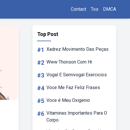
Contact
Tos
DMCA
Top Post
#1
Xadrez Movimento Das Peças
#2
Www Thonson Com Hr
#3
Vogal E Semivogal Exercicios
#4
Voce Me Faz Feliz Frases
#5
Voce é Meu Oxigenio
#6
Vitaminas Importantes Para O
Corpo