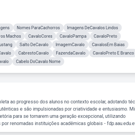
agens
Nomes ParaCachorros
Imagens DeCavalos Lindos
ros Machos
CavaloCores
CavaloPampa
CavaloPreto
ustang
Salto DeCavalo
ImagemCavalo
CavalosEm Baias
Cavalo
CabrestoCavalo
FazendaCavalo
CavaloPreto E Branco
avalo
Cabelo DoCavalo Nome
leta ao progresso dos alunos no contexto escolar, adotando té
tênticas e são impulsionadas por criatividade e entusiasmo. M
etória para se tornarem uma geração excepcional, utilizando
 por renomadas instituições acadêmicas globais - fdp.aau.edu.et