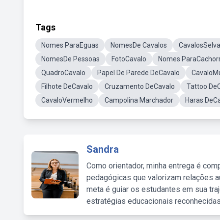
Tags
Nomes ParaEguas
NomesDe Cavalos
CavalosSelv
NomesDe Pessoas
FotoCavalo
Nomes ParaCachor
QuadroCavalo
Papel De Parede DeCavalo
CavaloM
Filhote DeCavalo
Cruzamento DeCavalo
Tattoo De
CavaloVermelho
Campolina Marchador
Haras DeC
Sandra
Como orientador, minha entrega é comp
pedagógicas que valorizam relações au
meta é guiar os estudantes em sua traj
estratégias educacionais reconhecidas