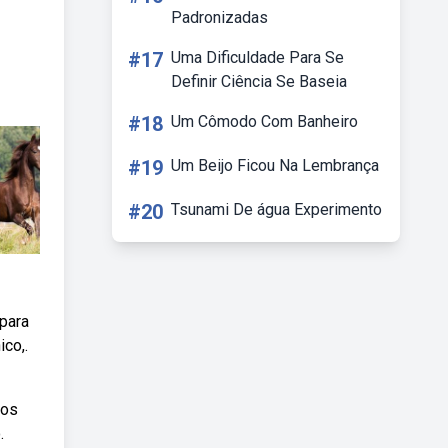
Padronizadas
#17
Uma Dificuldade Para Se
Definir Ciência Se Baseia
#18
Um Cômodo Com Banheiro
#19
Um Beijo Ficou Na Lembrança
#20
Tsunami De água Experimento
para
co,.
dos
.