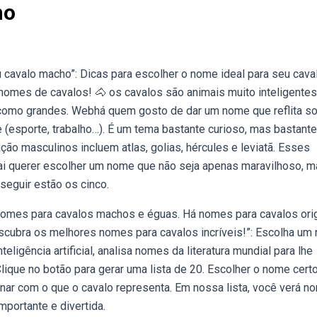
no
cavalo macho”: Dicas para escolher o nome ideal para seu cava
omes de cavalos! 🐴 os cavalos são animais muito inteligentes
 como grandes. Webhá quem gosto de dar um nome que reflita s
 (esporte, trabalho…). É um tema bastante curioso, mas bastante 
ão masculinos incluem atlas, golias, hércules e leviatã. Esses
 querer escolher um nome que não seja apenas maravilhoso, m
seguir estão os cinco.
nomes para cavalos machos e éguas. Há nomes para cavalos orig
cubra os melhores nomes para cavalos incríveis!”: Escolha um
eligência artificial, analisa nomes da literatura mundial para lhe
lique no botão para gerar uma lista de 20. Escolher o nome cert
inar com o que o cavalo representa. Em nossa lista, você verá n
portante e divertida.