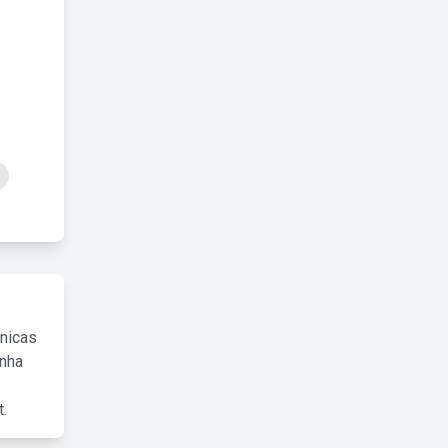
cnicas
inha
.