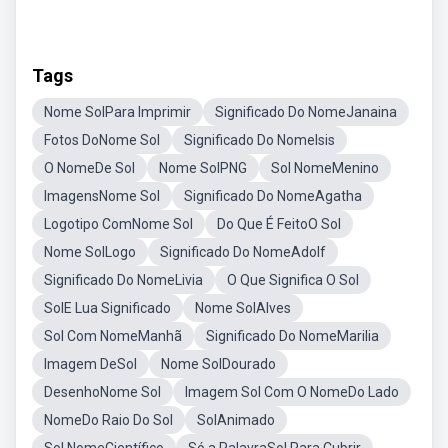
Tags
Nome SolPara Imprimir
Significado Do NomeJanaina
Fotos DoNome Sol
Significado Do NomeIsis
O NomeDe Sol
Nome SolPNG
Sol NomeMenino
ImagensNome Sol
Significado Do NomeAgatha
Logotipo ComNome Sol
Do Que É FeitoO Sol
Nome SolLogo
Significado Do NomeAdolf
Significado Do NomeLivia
O Que Significa O Sol
SolE Lua Significado
Nome SolAlves
Sol Com NomeManhã
Significado Do NomeMarilia
Imagem DeSol
Nome SolDourado
DesenhoNome Sol
Imagem Sol Com O NomeDo Lado
NomeDo Raio Do Sol
SolAnimado