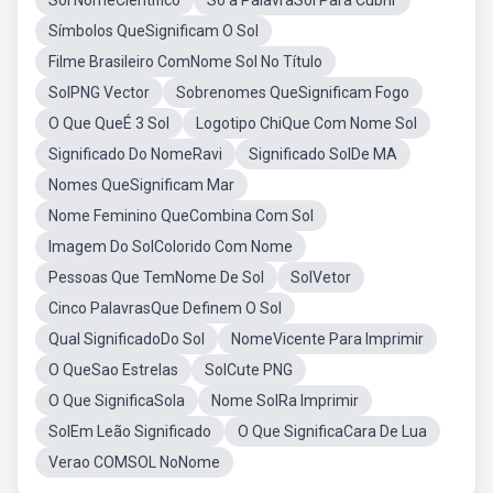
Sol NomeCientífico
Só a PalavraSol Para Cubrir
Símbolos QueSignificam O Sol
Filme Brasileiro ComNome Sol No Título
SolPNG Vector
Sobrenomes QueSignificam Fogo
O Que QueÉ 3 Sol
Logotipo ChiQue Com Nome Sol
Significado Do NomeRavi
Significado SolDe MA
Nomes QueSignificam Mar
Nome Feminino QueCombina Com Sol
Imagem Do SolColorido Com Nome
Pessoas Que TemNome De Sol
SolVetor
Cinco PalavrasQue Definem O Sol
Qual SignificadoDo Sol
NomeVicente Para Imprimir
O QueSao Estrelas
SolCute PNG
O Que SignificaSola
Nome SolRa Imprimir
SolEm Leão Significado
O Que SignificaCara De Lua
Verao COMSOL NoNome