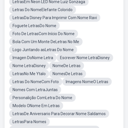
LetrasEm Neon LED Nome Luiz Gonzaga
Letras Do NomeElefante Colorido
LetrasDa Disney Para Imprimir Com Nome Ravi
Foguete LetrasDo Nome
Foto De LetrasCom Início Do Nome
Bola Com Um Monte DeLetras No Me
Logo Juntando asLetras Do Nome
Imagen DoNome Letra
Escrever Nome LetraDisney
Nome LetraDisney
NomeDe Letras
LetrasNo Me Ytalo
NomesDe Letras
Letras Do NomeCom Foto
Imagens NomeO Letras
Nomes Com LetraJuntas
Personalição ComLetra Do Nome
Modelo ONome Em Letras
LetrasDe Aniversario Para Decorar Nome Saldamos
LetrasPara Nomes