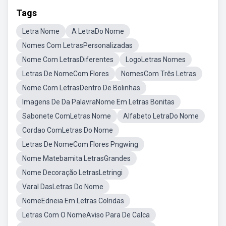
Tags
Letra Nome
A LetraDo Nome
Nomes Com LetrasPersonalizadas
Nome Com LetrasDiferentes
LogoLetras Nomes
Letras De NomeCom Flores
NomesCom Três Letras
Nome Com LetrasDentro De Bolinhas
Imagens De Da PalavraNome Em Letras Bonitas
Sabonete ComLetras Nome
Alfabeto LetraDo Nome
Cordao ComLetras Do Nome
Letras De NomeCom Flores Pngwing
Nome Matebamita LetrasGrandes
Nome Decoração LetrasLetringi
Varal DasLetras Do Nome
NomeEdneia Em Letras Colridas
Letras Com O NomeAviso Para De Calca