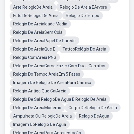
Arte RelogioDe Areia
Relogio De Areia EArvore
Foto DeRelogio De Areia
Relogio DoTempo
Relogio De AreiaIdade Media
Relogio De AreiaSem Cola
Relogio De AreiaPapel De Parede
Relogio De AreiaQue E
TattooRelógio De Areia
Relogio ComAreia PNG
Relogio De AreiaComo Fazer Com Duas Garrafas
Relogio Do Tempo AreiaEm 5 Fases
Imagem De Relogio De AreiaPara Camisa
Relogio Antigo Que CaiAreia
Relogio De Sal RelogioDe Agua E Relogio De Areia
Relogio De AreiaModerno
Corpo DeRelogio De Areia
Ampulheta Ou RelogioDe Areia
Relogio DeAgua
Imagem DoRelogio De Agua
Relogio De AreiaPara Apresentação