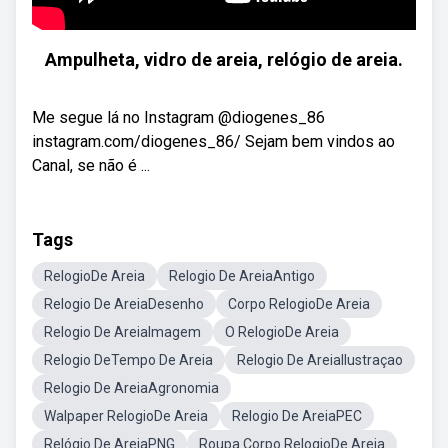
Ampulheta, vidro de areia, relógio de areia.
Me segue lá no Instagram @diogenes_86
instagram.com/diogenes_86/ Sejam bem vindos ao
Canal, se não é ...
Tags
RelogioDe Areia
Relogio De AreiaAntigo
Relogio De AreiaDesenho
Corpo RelogioDe Areia
Relogio De AreiaImagem
O RelogioDe Areia
Relogio DeTempo De Areia
Relogio De AreiaIlustraçao
Relogio De AreiaAgronomia
Walpaper RelogioDe Areia
Relogio De AreiaPEC
Relógio De AreiaPNG
Roupa Corpo RelogioDe Areia