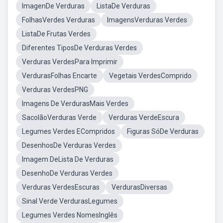
ImagenDe Verduras
ListaDe Verduras
FolhasVerdes Verduras
ImagensVerduras Verdes
ListaDe Frutas Verdes
Diferentes TiposDe Verduras Verdes
Verduras VerdesPara Imprimir
VerdurasFolhas Encarte
Vegetais VerdesComprido
Verduras VerdesPNG
Imagens De VerdurasMais Verdes
SacolãoVerduras Verde
Verduras VerdeEscura
Legumes Verdes ECompridos
Figuras SóDe Verduras
DesenhosDe Verduras Verdes
Imagem DeLista De Verduras
DesenhoDe Verduras Verdes
Verduras VerdesEscuras
VerdurasDiversas
Sinal Verde VerdurasLegumes
Legumes Verdes NomesInglês