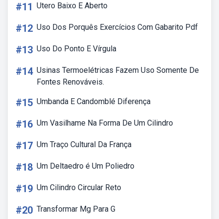
#11
Utero Baixo E Aberto
#12
Uso Dos Porquês Exercícios Com Gabarito Pdf
#13
Uso Do Ponto E Vírgula
#14
Usinas Termoelétricas Fazem Uso Somente De
Fontes Renováveis.
#15
Umbanda E Candomblé Diferença
#16
Um Vasilhame Na Forma De Um Cilindro
#17
Um Traço Cultural Da França
#18
Um Deltaedro é Um Poliedro
#19
Um Cilindro Circular Reto
#20
Transformar Mg Para G