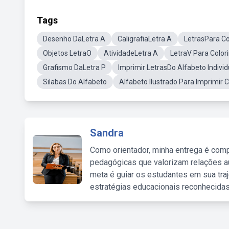
Tags
Desenho DaLetra A
CaligrafiaLetra A
LetrasPara Co
Objetos LetraO
AtividadeLetra A
LetraV Para Colori
Grafismo DaLetra P
Imprimir LetrasDo Alfabeto Individ
Silabas Do Alfabeto
Alfabeto Ilustrado Para Imprimir
Sandra
Como orientador, minha entrega é comp
pedagógicas que valorizam relações au
meta é guiar os estudantes em sua traj
estratégias educacionais reconhecidas