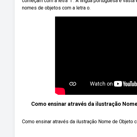
começam com a letra “i”. A língua portuguesa é vasta 
nomes de objetos com a letra o.
Como ensinar através da ilustração Nome 
Como ensinar através da ilustração Nome de Objeto co