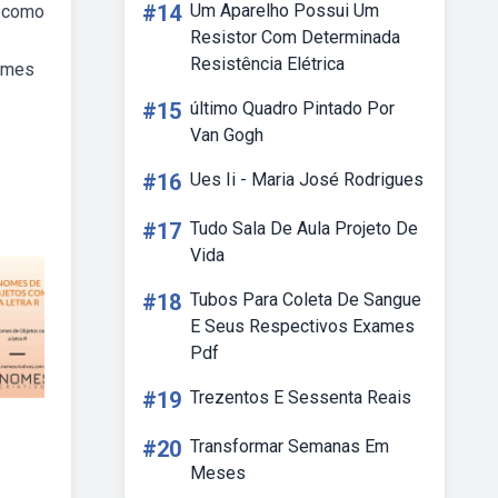
#14
Um Aparelho Possui Um
e como
Resistor Com Determinada
Resistência Elétrica
nomes
#15
último Quadro Pintado Por
Van Gogh
#16
Ues Ii - Maria José Rodrigues
#17
Tudo Sala De Aula Projeto De
Vida
#18
Tubos Para Coleta De Sangue
E Seus Respectivos Exames
Pdf
#19
Trezentos E Sessenta Reais
#20
Transformar Semanas Em
Meses