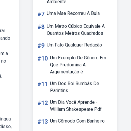
Ambiente
#7
Uma Mae Recorreu A Bula
#8
Um Metro Cúbico Equivale A
rar
Quantos Metros Quadrados
hando
#9
Um Fato Qualquer Redação
om a
#10
Um Exemplo De Gênero Em
 no
Que Predomina A
a
Argumentação é
.
#11
Um Dos Boi Bumbás De
s
Parintins
#12
Um Dia Você Aprende -
William Shakespeare Pdf
língua
#13
Um Cômodo Com Banheiro
disso,