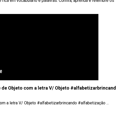
e rica em vocabulário e palavras. Confira, aprenda e relembre os
de Objeto com a letra V/ Objeto #alfabetizarbrincan
m a letra V/ Objeto #alfabetizarbrincando #alfabetização ...