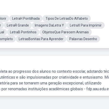
lorir
LetraH Pontilhada
Tipos De LetrasDo Alfabeto
r
LetraR Grande
Imagens DaLetra Y
LetraX Para Imprimir
ual
LetraB Pontinhos
ObjetosQue Parecem Animais
 Completo
LetrasBonitas Para Aprender
Palavras Desenho
leta ao progresso dos alunos no contexto escolar, adotando té
tênticas e são impulsionadas por criatividade e entusiasmo. M
etória para se tornarem uma geração excepcional, utilizando
 por renomadas instituições acadêmicas globais - fdp.aau.edu.et