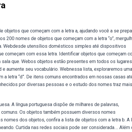
ra
e objetos que começam com a letra a, ajudando você a se prepa
mos 200 nomes de objetos que começam com a letra “o”, mergul
 a. Webdesde utensílios domésticos simples até dispositivos
ue começam com essa letra. Identificar objetos que começam c
da sala que. Webos objetos estão presentes em todos os lugares
ra d e aumente seu vocabulário. Webnessa lista, exploraremos um
a letra “d”. De itens comuns encontrados em nossas casas até
hecidos por diversas pessoas e o estudo dos nomes traz mai
uesa. A língua portuguesa dispõe de milhares de palavras,
es comuns. Os objetos também possuem diversos nomes
s nomes dos objetos, confira a lista de objetos com a letra b. A 
eando. Curtida nas redes sociais pode ser considerada…. Além 