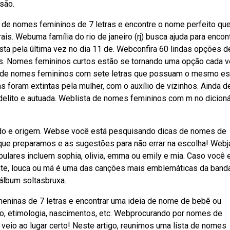
isão.
de nomes femininos de 7 letras e encontre o nome perfeito qu
. Webuma família do rio de janeiro (rj) busca ajuda para encont
vista pela última vez no dia 11 de. Webconfira 60 lindas opções d
as. Nomes femininos curtos estão se tornando uma opção cada 
 de nomes femininos com sete letras que possuam o mesmo est
foram extintas pela mulher, com o auxílio de vizinhos. Ainda d
 delito e autuada. Weblista de nomes femininos com m no dicioná
do e origem. Webse você está pesquisando dicas de nomes de
 que preparamos e as sugestões para não errar na escolha! Webj
ares incluem sophia, olivia, emma ou emily e mia. Caso você e
te, louca ou má é uma das canções mais emblemáticas da band
álbum soltasbruxa.
ninas de 7 letras e encontrar uma ideia de nome de bebê ou
o, etimologia, nascimentos, etc. Webprocurando por nomes de
 veio ao lugar certo! Neste artigo, reunimos uma lista de nomes