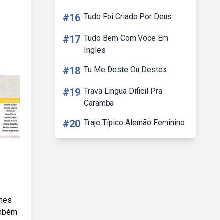
#16
Tudo Foi Criado Por Deus
#17
Tudo Bem Com Voce Em
Ingles
#18
Tu Me Deste Ou Destes
#19
Trava Lingua Dificil Pra
Caramba
#20
Traje Típico Alemão Feminino
omes
ambém