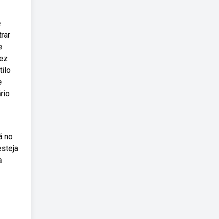
e
rar
e
vez
ilo
e
rio
á no
steja
a