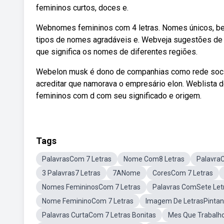
femininos curtos, doces e.
Webnomes femininos com 4 letras. Nomes únicos, bel
tipos de nomes agradáveis e. Webveja sugestões de n
que significa os nomes de diferentes regiões.
Webelon musk é dono de companhias como rede social 
acreditar que namorava o empresário elon. Weblista
femininos com d com seu significado e origem.
Tags
PalavrasCom 7 Letras
Nome Com8 Letras
Palavra
3 Palavras7 Letras
7ANome
CoresCom 7 Letras
Nomes FemininosCom 7 Letras
Palavras ComSete Let
Nome FemininoCom 7 Letras
Imagem De LetrasPintan
Palavras CurtaCom 7 Letras Bonitas
Mes Que Trabalh