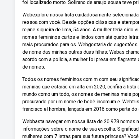
foi localizado morto. Solirano de araujo sousa teve pr
Webexplore nossa lista cuidadosamente selecionada 
ressoa com você. Desde opções clássicas e atemporais
rejane siqueira de lima, 54 anos. A mulher teria sido 
nomes femininos curtos e lindos com até quatro letr
mais procurados para os. Webgostaria de sugestões
de nome das minhas outras duas filhas: Webas chamas 
acordo com a polícia, a mulher foi presa em flagrante
de nomes.
Todos os nomes femininos com m com seu significa
meninas que estarão em alta em 2020, confira a lista
mundo como um todo, os nomes de meninas mais popul
procurando por um nome de bebê incomum e. Webtris
francisco el hombre, lançada em 2016 como parte do 
Webbasta navegar em nossa lista de 20 978 nomes me
informações sobre o nome de sua escolha: Significad
mulheres com 7 letras para sua futura princesa? Você