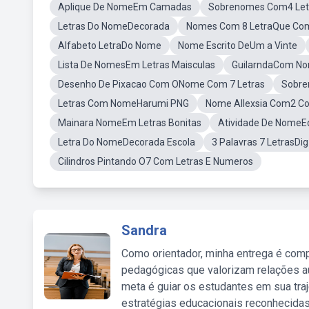
Aplique De NomeEm Camadas
Sobrenomes Com4 Let
Letras Do NomeDecorada
Nomes Com 8 LetraQue C
Alfabeto LetraDo Nome
Nome Escrito DeUm a Vinte
Lista De NomesEm Letras Maisculas
GuilarndaCom N
Desenho De Pixacao Com ONome Com 7 Letras
Sobre
Letras Com NomeHarumi PNG
Nome Allexsia Com2 C
Mainara NomeEm Letras Bonitas
Atividade De NomeEd
Letra Do NomeDecorada Escola
3 Palavras 7 LetrasDig
Cilindros Pintando O7 Com Letras E Numeros
Sandra
Como orientador, minha entrega é comp
pedagógicas que valorizam relações au
meta é guiar os estudantes em sua traj
estratégias educacionais reconhecidas