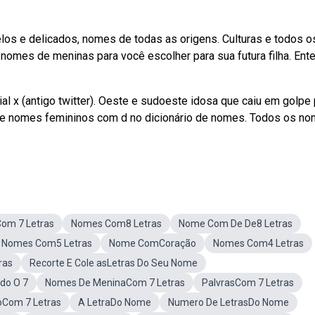
os e delicados, nomes de todas as origens. Culturas e todos o
omes de meninas para você escolher para sua futura filha. Ent
x (antigo twitter). Oeste e sudoeste idosa que caiu em golpe 
 de nomes femininos com d no dicionário de nomes. Todos os n
Com 7 Letras
Nomes Com8 Letras
Nome Com De De8 Letras
Nomes Com5 Letras
Nome ComCoração
Nomes Com4 Letras
ras
Recorte E Cole asLetras Do Seu Nome
do O 7
Nomes De MeninaCom 7 Letras
PalvrasCom 7 Letras
oCom 7 Letras
A LetraDo Nome
Numero De LetrasDo Nome