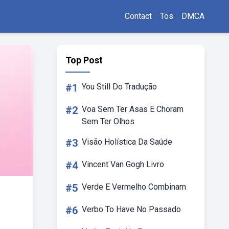
Contact
Tos
DMCA
Top Post
#1
You Still Do Tradução
#2
Voa Sem Ter Asas E Choram
Sem Ter Olhos
#3
Visão Holística Da Saúde
#4
Vincent Van Gogh Livro
#5
Verde E Vermelho Combinam
#6
Verbo To Have No Passado