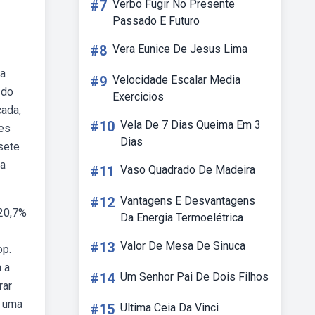
#7
Verbo Fugir No Presente
Passado E Futuro
#8
Vera Eunice De Jesus Lima
da
#9
Velocidade Escalar Media
 do
Exercicios
cada,
#10
Vela De 7 Dias Queima Em 3
es
Dias
sete
ca
#11
Vaso Quadrado De Madeira
#12
Vantagens E Desvantagens
 20,7%
Da Energia Termoelétrica
#13
Valor De Mesa De Sinuca
op.
 a
#14
Um Senhor Pai De Dois Filhos
rar
é uma
#15
Ultima Ceia Da Vinci