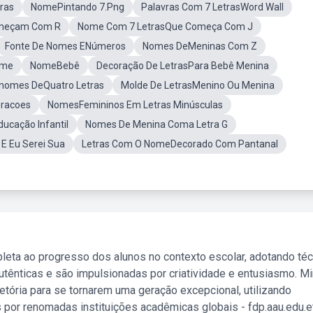
ras
NomePintando 7.Png
Palavras Com 7 LetrasWord Wall
omeçam Com R
Nome Com 7 LetrasQue Começa Com J
Fonte De Nomes ENúmeros
Nomes DeMeninas Com Z
ome
NomeBebê
Decoração De LetrasPara Bebê Menina
nomes DeQuatro Letras
Molde De LetrasMenino Ou Menina
oracoes
NomesFemininos Em Letras Minúsculas
ucação Infantil
Nomes De Menina Coma Letra G
 E Eu Serei Sua
Letras Com O NomeDecorado Com Pantanal
leta ao progresso dos alunos no contexto escolar, adotando té
tênticas e são impulsionadas por criatividade e entusiasmo. M
etória para se tornarem uma geração excepcional, utilizando
 por renomadas instituições acadêmicas globais - fdp.aau.edu.et