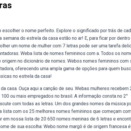
ras
colher o nome perfeito. Explore o significado por trás de ca
semana do estrela da casa estão no ar! E, para ficar por dentro
scolher um nome de mulher com 7 letras pode ser uma tarefa deli
ntadoras. Weba lista de nomes femininos com a. Todos os nom
 e origem no dicionário de nomes. Webos nomes femininos com 
antadora, oferecendo uma ampla gama de opções para quem bus
sicas no estrela da casa!
a da casa. Ouça aqui a canção de seu. Webas mulheres recebem
00 ou mais empregados no brasil. A informação consta no 2°
7. Escute com todas as letras. Um dos grandes nomes da música p
uma lista com os 25 melhores nomes femininos que começam com
ar em nossa lista de 20 650 nomes meninas de 6 letras e encont
nome de sua escolha: Webo nome margô é de origem francesa 