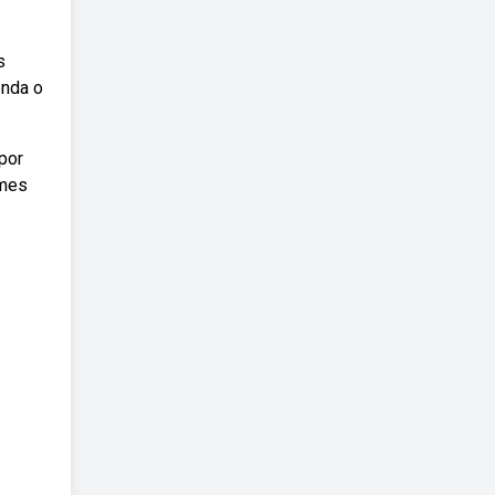
s
enda o
por
omes