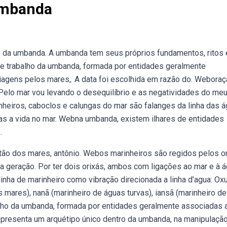
Umbanda
 da umbanda. A umbanda tem seus próprios fundamentos, ritos 
de trabalho da umbanda, formada por entidades geralmente
agens pelos mares,. A data foi escolhida em razão do. Webora
Pelo mar vou levando o desequilíbrio e as negatividades do meu
nheiros, caboclos e calungas do mar são falanges da linha das 
das a vida no mar. Webna umbanda, existem ilhares de entidades
.
tão dos mares, antônio. Webos marinheiros são regidos pelos o
a geração. Por ter dois orixás, ambos com ligações ao mar e à á
inha de marinheiro como vibração direcionada a linha d’agua: O
 mares), nanã (marinheiro de águas turvas), iansã (marinheiro de
lho da umbanda, formada por entidades geralmente associadas 
presenta um arquétipo único dentro da umbanda, na manipulaçã