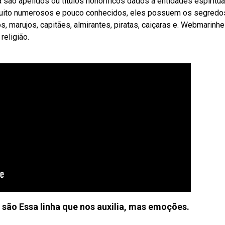
ão apelidos ou títulos honoríficos dados a entidades espiritua
muito numerosos e pouco conhecidos, eles possuem os segredo
 marujos, capitães, almirantes, piratas, caiçaras e. Webmarinhe
religião.
ão Essa linha que nos auxilia, mas emoções.