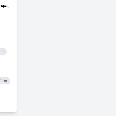
ujos,
da
etor