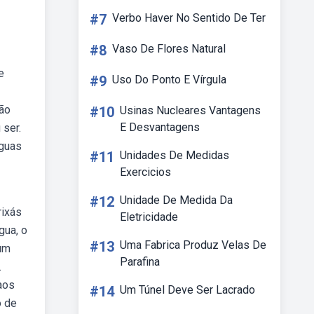
#7
Verbo Haver No Sentido De Ter
#8
Vaso De Flores Natural
e
#9
Uso Do Ponto E Vírgula
ção
#10
Usinas Nucleares Vantagens
E Desvantagens
 ser.
águas
#11
Unidades De Medidas
Exercicios
#12
Unidade De Medida Da
rixás
Eletricidade
gua, o
#13
Uma Fabrica Produz Velas De
xum
Parafina
.
aos
#14
Um Túnel Deve Ser Lacrado
o de