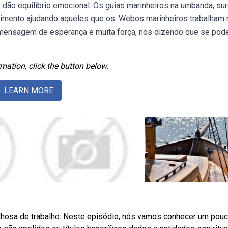
s dão equilíbrio emocional. Os guias marinheiros na umbanda, s
frimento ajudando aqueles que os. Webos marinheiros trabalham 
 mensagem de esperança e muita força, nos dizendo que se pode
mation, click the button below.
LEARN MORE
hosa de trabalho: Neste episódio, nós vamos conhecer um pou