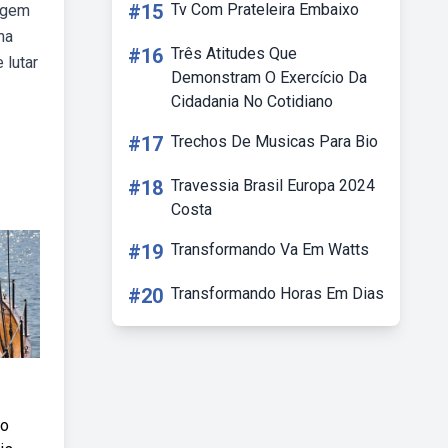
#15
Tv Com Prateleira Embaixo
urgem
na
#16
Três Atitudes Que
 lutar
Demonstram O Exercício Da
Cidadania No Cotidiano
#17
Trechos De Musicas Para Bio
#18
Travessia Brasil Europa 2024
Costa
#19
Transformando Va Em Watts
#20
Transformando Horas Em Dias
co