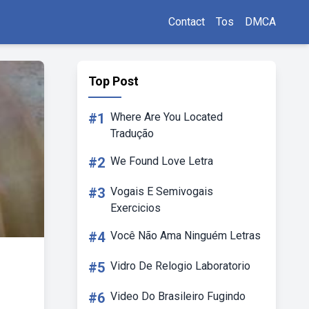
Contact
Tos
DMCA
Top Post
#1
Where Are You Located
Tradução
#2
We Found Love Letra
#3
Vogais E Semivogais
Exercicios
#4
Você Não Ama Ninguém Letras
#5
Vidro De Relogio Laboratorio
#6
Video Do Brasileiro Fugindo