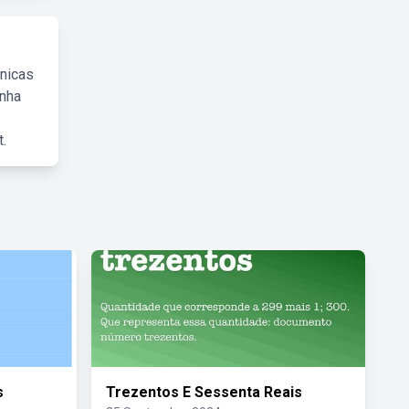
cnicas
inha
.
s
Trezentos E Sessenta Reais