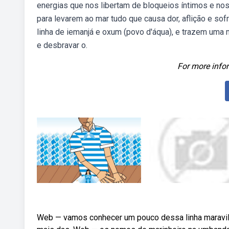
energias que nos libertam de bloqueios íntimos e no
para levarem ao mar tudo que causa dor, aflição e so
linha de iemanjá e oxum (povo d'áqua), e trazem uma
e desbravar o.
For more infor
Web — vamos conhecer um pouco dessa linha maravil