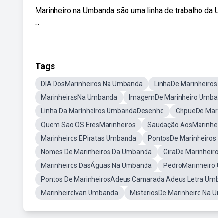
Marinheiro na Umbanda são uma linha de trabalho da
...
Tags
DIA DosMarinheiros Na Umbanda
LinhaDe Marinheiro
MarinheirasNa Umbanda
ImagemDe Marinheiro Umb
Linha Da Marinheiros UmbandaDesenho
ChpueDe Mar
Quem Sao OS EresMarinheiros
Saudação AosMarinhe
Marinheiros EPiratas Umbanda
PontosDe Marinheiro
Nomes De Marinheiros Da Umbanda
GiraDe Marinhei
Marinheiros DasÁguas Na Umbanda
PedroMarinheiro
Pontos De MarinheirosAdeus Camarada Adeus Letra Umb
MarinheiroIvan Umbanda
MistériosDe Marinheiro Na