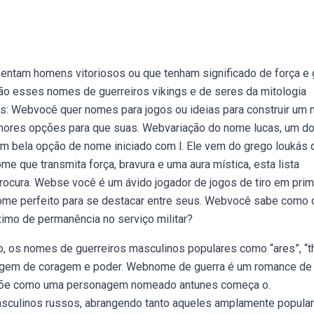
ntam homens vitoriosos ou que tenham significado de força e g
ão esses nomes de guerreiros vikings e de seres da mitologia
dos: Webvocê quer nomes para jogos ou ideias para construir um 
lhores opções para que suas. Webvariação do nome lucas, um d
um bela opção de nome iniciado com l. Ele vem do grego loukás 
e que transmita força, bravura e uma aura mística, esta lista
 procura. Webse você é um ávido jogador de jogos de tiro em prim
nome perfeito para se destacar entre seus. Webvocê sabe como 
imo de permanência no serviço militar?
os nomes de guerreiros masculinos populares como “ares”, “th
agem de coragem e poder. Webnome de guerra é um romance de
expõe como uma personagem nomeado antunes começa o.
sculinos russos, abrangendo tanto aqueles amplamente popula