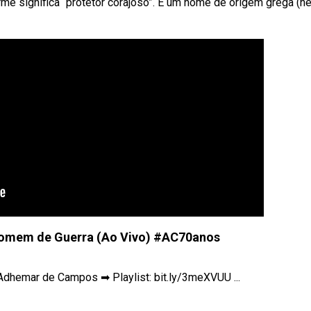
e significa “protetor corajoso”. É um nome de origem grega (hé
omem de Guerra (Ao Vivo) #AC70anos
dhemar de Campos ➡ Playlist: bit.ly/3meXVUU ...