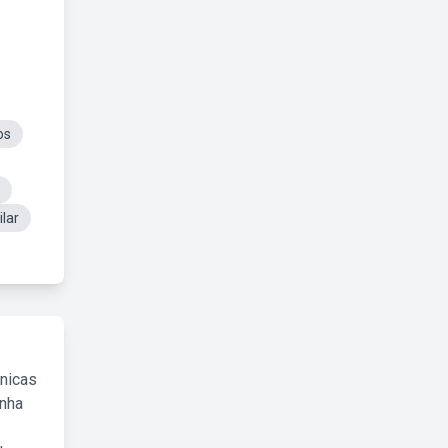
os
lar
cnicas
inha