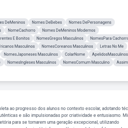
es DeMeninos
Nomes DeBebes
Nomes DePersonagens
s
NomeCachorro
Nomes DeMeninos Modernos
rentes E Bonitos
NomesGregos Masculinos
NomesPara Cachorr
icanos Masculinos
NomesCoreanos Masculinos
Letras No Me
NomesJaponeses Masculinos
ColarNome
ApelidosMasculinos
e
NomesIngleses Masculinos
NomesComum Masculino
Assimi
leta ao progresso dos alunos no contexto escolar, adotando té
tênticas e são impulsionadas por criatividade e entusiasmo. M
etória para se tornarem uma geração excepcional, utilizando