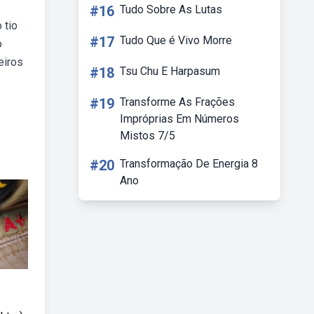
#16
Tudo Sobre As Lutas
 tio
#17
Tudo Que é Vivo Morre
o
eiros
#18
Tsu Chu E Harpasum
#19
Transforme As Frações
Impróprias Em Números
Mistos 7/5
#20
Transformação De Energia 8
Ano