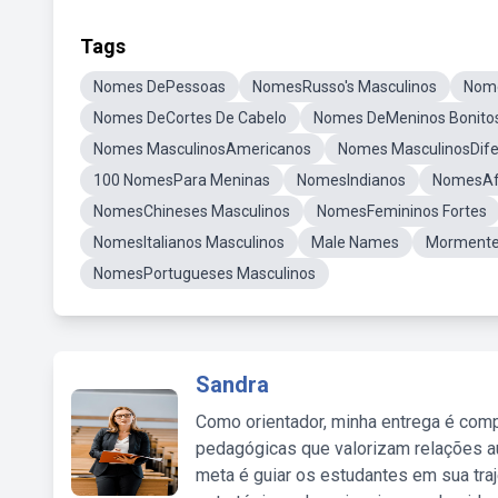
Tags
Nomes DePessoas
NomesRusso's Masculinos
Nom
Nomes DeCortes De Cabelo
Nomes DeMeninos Bonito
Nomes MasculinosAmericanos
Nomes MasculinosDife
100 NomesPara Meninas
NomesIndianos
NomesAfr
NomesChineses Masculinos
NomesFemininos Fortes
NomesItalianos Masculinos
Male Names
Morment
NomesPortugueses Masculinos
Sandra
Como orientador, minha entrega é comp
pedagógicas que valorizam relações au
meta é guiar os estudantes em sua traj