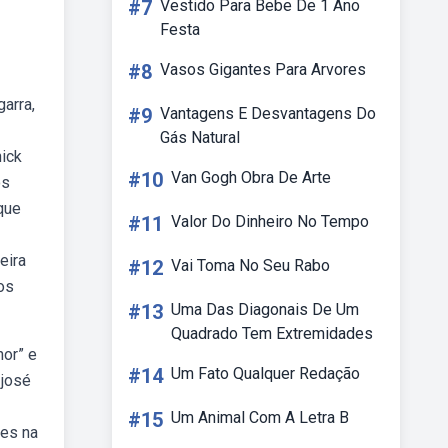
#7
Vestido Para Bebe De 1 Ano
Festa
#8
Vasos Gigantes Para Arvores
arra,
#9
Vantagens E Desvantagens Do
Gás Natural
nick
#10
Van Gogh Obra De Arte
os
que
#11
Valor Do Dinheiro No Tempo
eira
#12
Vai Toma No Seu Rabo
os
#13
Uma Das Diagonais De Um
Quadrado Tem Extremidades
or” e
#14
Um Fato Qualquer Redação
 josé
#15
Um Animal Com A Letra B
res na