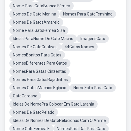
Nome Para GatoBranco Fêmea
Nomes De Gato Menina
Nomes Para GatoFeminino
Nomes De GatosAmarelo
Nome Para GatoFêmea Sisa
Ideias ParaNome De Gato Macho
ImagensGato
Nomes De GatoCriativos
44Gatos Nomes
NomesBonitos Para Gatos
NomesDiferentes Para Gatos
NomesPara Gatas Cinzentas
Nomes Para GatosRajadinhas
Nomes GatosMachos Egípcio
NomeFofo Para Gato
GatoCoreano
Ideias De NomePra Colocar Em Gato Laranja
Nomes De GatoPelado
Ideias De Nomes De GatoRelacionas Com O Anime
Nome GatoFemea E
NomesPara Dar Para Gato