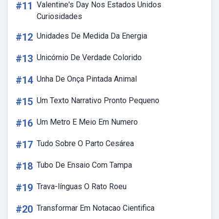
#11
Valentine's Day Nos Estados Unidos
Curiosidades
#12
Unidades De Medida Da Energia
#13
Unicórnio De Verdade Colorido
#14
Unha De Onça Pintada Animal
#15
Um Texto Narrativo Pronto Pequeno
#16
Um Metro E Meio Em Numero
#17
Tudo Sobre O Parto Cesárea
#18
Tubo De Ensaio Com Tampa
#19
Trava-línguas O Rato Roeu
#20
Transformar Em Notacao Cientifica