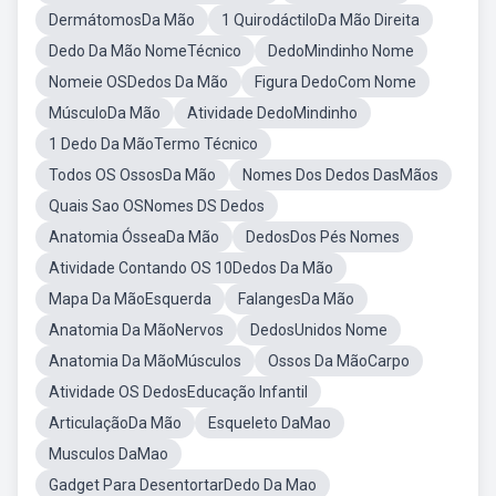
DermátomosDa Mão
1 QuirodáctiloDa Mão Direita
Dedo Da Mão NomeTécnico
DedoMindinho Nome
Nomeie OSDedos Da Mão
Figura DedoCom Nome
MúsculoDa Mão
Atividade DedoMindinho
1 Dedo Da MãoTermo Técnico
Todos OS OssosDa Mão
Nomes Dos Dedos DasMãos
Quais Sao OSNomes DS Dedos
Anatomia ÓsseaDa Mão
DedosDos Pés Nomes
Atividade Contando OS 10Dedos Da Mão
Mapa Da MãoEsquerda
FalangesDa Mão
Anatomia Da MãoNervos
DedosUnidos Nome
Anatomia Da MãoMúsculos
Ossos Da MãoCarpo
Atividade OS DedosEducação Infantil
ArticulaçãoDa Mão
Esqueleto DaMao
Musculos DaMao
Gadget Para DesentortarDedo Da Mao