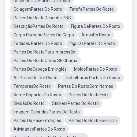
Desenhos DePartes Do Rosto
ColagemPartes Do Rosto
TarefaPartes Do Rosto
Partes Do RostoDesenho PNG
DescriçãoPartes Do Rosto
Figura DePartes Do Rosto
Corpo HumanoPartes Do Corpo
ÁreasDo Rosto
Todasas Partes Do Rosto
IfigurasPartes Do Rosto
Partes Do RostoPara Impressão
Partes Do RostoComo SE Chama
Partes DaCabeça Em Inglês
MoldePartes Do Rosto
As PartesDe Um Rosto
Trabalharas Partes Do Rosto
TêmporasDo Rosto
Partes Do RostoCom Nomes
Nome DapartesDo Rosto
Partes Do RostoFeliz
DivisãoDo Rosto
StickersPartes Do Rosto
Imagem ColoridasPartes Do Rosto
Partes Da FaceEm Inglês
Partes Do RostoExercicio
AtividadesPartes Do Rosto