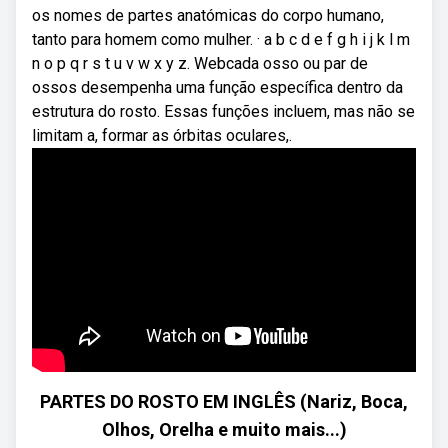
os nomes de partes anatómicas do corpo humano,
tanto para homem como mulher. · a b c d e f g h i j k l m
n o p q r s t u v w x y z. Webcada osso ou par de
ossos desempenha uma função específica dentro da
estrutura do rosto. Essas funções incluem, mas não se
limitam a, formar as órbitas oculares,.
PARTES DO ROSTO EM INGLÊS (Nariz, Boca,
Olhos, Orelha e muito mais...)