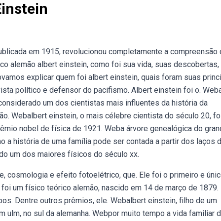
instein
, publicada em 1915, revolucionou completamente a compreensão 
ico alemão albert einstein, como foi sua vida, suas descobertas,
amos explicar quem foi albert einstein, quais foram suas princ
ista político e defensor do pacifismo. Albert einstein foi o. Web
 considerado um dos cientistas mais influentes da história da
. Webalbert einstein, o mais célebre cientista do século 20, fo
 prêmio nobel de física de 1921. Weba árvore genealógica do gra
o a história de uma família pode ser contada a partir dos laços 
do um dos maiores físicos do século xx.
 cosmologia e efeito fotoelétrico, que. Ele foi o primeiro e úni
 foi um físico teórico alemão, nascido em 14 de março de 1879.
s. Dentre outros prêmios, ele. Webalbert einstein, filho de um
em ulm, no sul da alemanha. Webpor muito tempo a vida familiar 