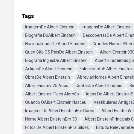
Tags
ImagemDe Albert Einstein
ImagensDe Albert Einstein
Biografia DoAlbert Einstein
DescobertasDe Albert Eins
NacionalidadeDe Albert Einstein
Grandes NomesSlbert 
Quen São OS PaisDe Albert Einstein
Albert Einstein33
Biografia InglesDe Albert Einstein
Albert EinsteinBiogr
ArtigosDe Albert Einstein
FalecimentoE Albert Einstein
ObrasDe Albert Einstein
AbreviarNomes Albert Einstei
Albert Einstein25 Anos
ContasDe Albert Einstein
Bi
Albert EinsteinFísico Alemão
Ideas De Albert EinsteinS
Quando OAlbert Einstein Nasceu
Vestibulares AntigosD
Imagens De Albert EinsteinEm Cores
Albert EinsteinVi
Nome Albert EinsteinEm 3D
Albert EinsteinPrincipais 
Fotos De Albert EinsteinPra Sildes
Estudo RelevanteDe 