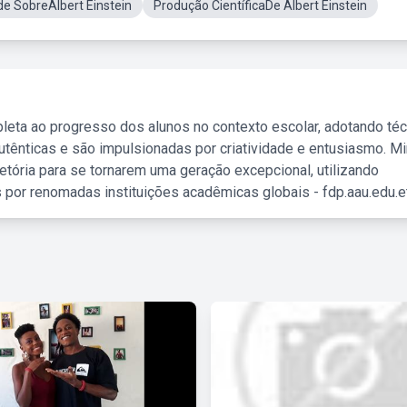
de SobreAlbert Einstein
Produção CientíficaDe Albert Einstein
leta ao progresso dos alunos no contexto escolar, adotando té
tênticas e são impulsionadas por criatividade e entusiasmo. M
etória para se tornarem uma geração excepcional, utilizando
 por renomadas instituições acadêmicas globais - fdp.aau.edu.et