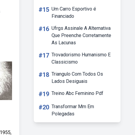
#15
Um Carro Esportivo é
a
Financiado
#16
Ufrgs Assinale A Alternativa
Que Preenche Corretamente
As Lacunas
#17
Trovadorismo Humanismo E
Classicismo
#18
Triangulo Com Todos Os
Lados Desiguais
#19
Treino Abc Feminino Pdf
#20
Transformar Mm Em
Polegadas
 1955,