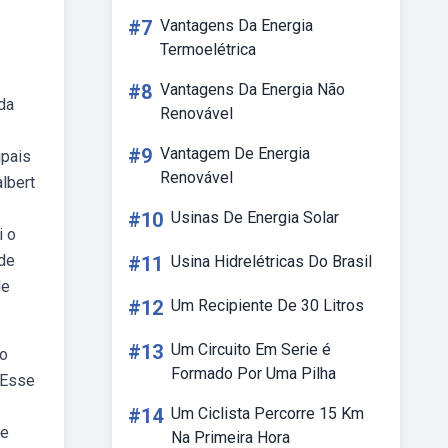
#7
Vantagens Da Energia
Termoelétrica
#8
Vantagens Da Energia Não
da
Renovável
#9
Vantagem De Energia
ipais
Renovável
albert
#10
Usinas De Energia Solar
i o
nde
#11
Usina Hidrelétricas Do Brasil
de
#12
Um Recipiente De 30 Litros
#13
Um Circuito Em Serie é
co
Formado Por Uma Pilha
 Esse
#14
Um Ciclista Percorre 15 Km
de
Na Primeira Hora