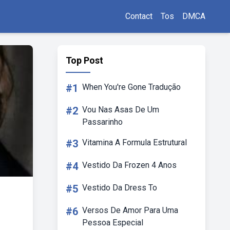
Contact
Tos
DMCA
Top Post
#1
When You're Gone Tradução
#2
Vou Nas Asas De Um
Passarinho
#3
Vitamina A Formula Estrutural
#4
Vestido Da Frozen 4 Anos
#5
Vestido Da Dress To
#6
Versos De Amor Para Uma
Pessoa Especial