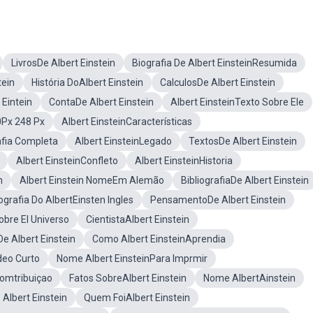
LivrosDe Albert Einstein
Biografia De Albert EinsteinResumida
tein
História DoAlbert Einstein
CalculosDe Albert Einstein
Eintein
ContaDe Albert Einstein
Albert EinsteinTexto Sobre Ele
0Px 248 Px
Albert EinsteinCaracterísticas
afia Completa
Albert EinsteinLegado
TextosDe Albert Einstein
Albert EinsteinConfleto
Albert EinsteinHistoria
n
Albert Einstein NomeEm Alemão
BibliografiaDe Albert Einstein
ografia Do AlbertEinsten Ingles
PensamentoDe Albert Einstein
obre El Universo
CientistaAlbert Einstein
e Albert Einstein
Como Albert EinsteinAprendia
deo Curto
Nome Albert EinsteinPara Imprmir
Comtribuiçao
Fatos SobreAlbert Einstein
Nome AlbertAinstein
Albert Einstein
Quem FoiAlbert Einstein