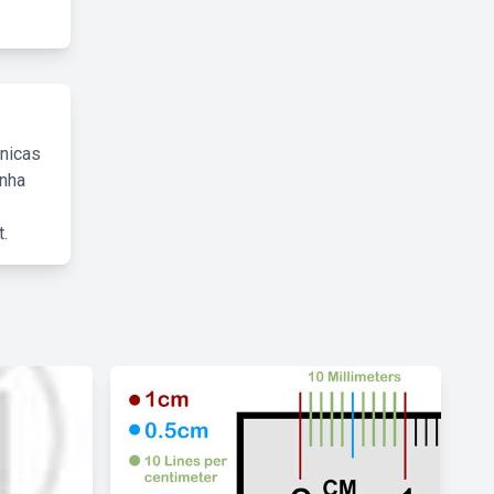
cnicas
inha
.