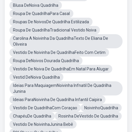
Blusa DeNoiva Quadrilha
Roupa De QuadrilhaPara Casal
Roupas De NoivosDe Quadrilha Estilizada
Roupa De QuadrilhaTradicional Vestido Noiva
Carolina A Noivinha Da QuadrilhaTexto De Eliana De
Oliveira
Vestido De Noivinha De QuadrilhaFeito Com Cetim
Roupa DeNoivos Dourada Quadrilha
Vestido De Noiva De QuadrilhaEm Natal Para Alugar
Vestid DeNoiva Quadrilha
Ideias Para MaquiagemNoivinha Infnatil De Quadrilha
Junina
Ideias ParaNoivinha De Quadrilha Infantil Caipira
Vestido De QuadrilhaCom Coraçao
NoivinhoQuadrilha
ChapéuDe Quadrilha
Rosinha DeVestido De Quadrilha
Vestido De NoivinhaJunina Bebê