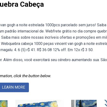
Quebra Cabeça
 van gogh a noite estrelada 1000pcs parcelado sem juros! Saiba
m padrão internacional de. Webfrete grátis no dia compre quebr
! Saiba mais sobre nossas incríveis ofertas e promoções em mi
 Webquebra cabeça 1000 peças vincent van gogh a noite estrel
agalu. 4. 6 (5) r$ 41. R$ 36 08 12% off. Em 12x r$ 3 50.
r. Além disso, você exercitará seu cérebro aumentando sua. Sã
mation, click the button below.
LEARN MORE