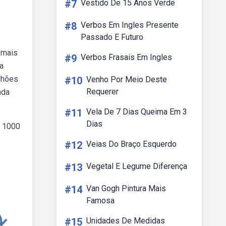
#7
Vestido De 15 Anos Verde
#8
Verbos Em Ingles Presente
Passado E Futuro
 mais
#9
Verbos Frasais Em Ingles
a
lhões
#10
Venho Por Meio Deste
Requerer
ada
#11
Vela De 7 Dias Queima Em 3
Dias
o 1000
#12
Veias Do Braço Esquerdo
#13
Vegetal E Legume Diferença
#14
Van Gogh Pintura Mais
Famosa
#15
Unidades De Medidas