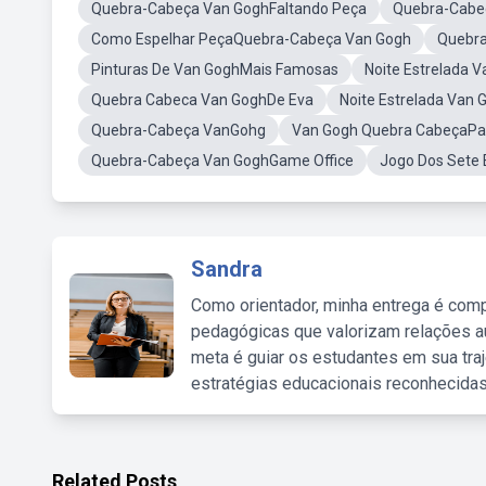
Quebra-Cabeça Van GoghFaltando Peça
Quebra-Cabeç
Como Espelhar PeçaQuebra-Cabeça Van Gogh
Quebra
Pinturas De Van GoghMais Famosas
Noite Estrelada 
Quebra Cabeca Van GoghDe Eva
Noite Estrelada Van 
Quebra-Cabeça VanGohg
Van Gogh Quebra CabeçaPar
Quebra-Cabeça Van GoghGame Office
Jogo Dos Sete 
Sandra
Como orientador, minha entrega é comp
pedagógicas que valorizam relações au
meta é guiar os estudantes em sua traj
estratégias educacionais reconhecidas
Related Posts