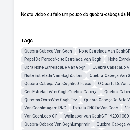
Neste vídeo eu falo um pouco do quebra-cabeça da Noi
Tags
Quebra-Cabeça Van Gogh
Noite Estrelada Van GoghGI
Papel De ParedeNoite Estrelada Van Gogh
Noite Estr
Obra Noite EstreladaDe Van Gogh
Quebra CabeçaDo V
Noite Estrelada Van GoghColorir
Quebra-Cabeça Van 
Quebra-Cabeça Van Gogh500 Peças
O Quarto DeVan 
Céu EstreladoVan Gogh Quebra-Cabeça
Quebra-Cabeç
Quantas ObrasVan Gogh Fez
Quebra CabeçaDe Arte 
Van GoghImagem PNG
Estrela PNG DoVan Gogh
Vi
Van GoghLoop GIF
Wallpaper Van GoghGIF 1920X1080
Quebra-Cabeça Van GoghIumprimir
Quebra-Cabeça V