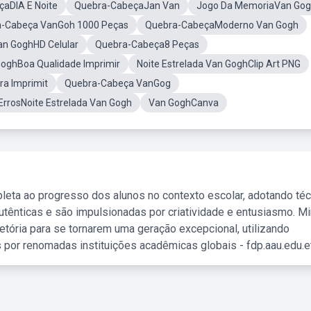
aDIA E Noite
Quebra-CabeçaJan Van
Jogo Da MemoriaVan Go
-Cabeça VanGoh 1000 Peças
Quebra-CabeçaModerno Van Gogh
Van GoghHD Celular
Quebra-Cabeça8 Peças
GoghBoa Qualidade Imprimir
Noite Estrelada Van GoghClip Art PNG
a Imprimit
Quebra-Cabeça VanGog
ErrosNoite Estrelada Van Gogh
Van GoghCanva
leta ao progresso dos alunos no contexto escolar, adotando té
tênticas e são impulsionadas por criatividade e entusiasmo. M
etória para se tornarem uma geração excepcional, utilizando
 por renomadas instituições acadêmicas globais - fdp.aau.edu.et