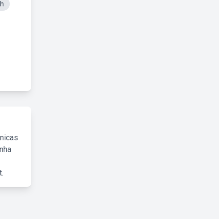
gh
cnicas
inha
.