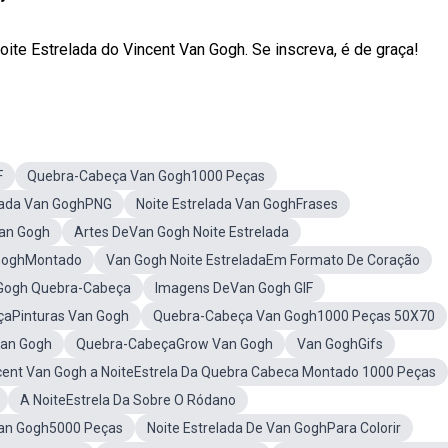
te Estrelada do Vincent Van Gogh. Se inscreva, é de graça!
F
Quebra-Cabeça Van Gogh1000 Peças
elada Van GoghPNG
Noite Estrelada Van GoghFrases
an Gogh
Artes DeVan Gogh Noite Estrelada
GoghMontado
Van Gogh Noite EstreladaEm Formato De Coração
Gogh Quebra-Cabeça
Imagens DeVan Gogh GIF
aPinturas Van Gogh
Quebra-Cabeça Van Gogh1000 Peças 50X70
Van Gogh
Quebra-CabeçaGrow Van Gogh
Van GoghGifs
cent Van Gogh a NoiteEstrela Da Quebra Cabeca Montado 1000 Peças
A NoiteEstrela Da Sobre O Ródano
an Gogh5000 Peças
Noite Estrelada De Van GoghPara Colorir