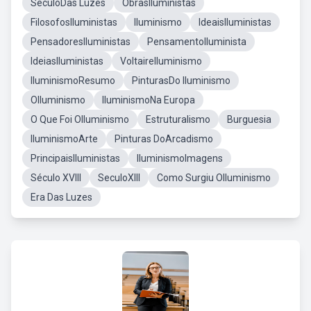
SeculoDas Luzes
ObrasIluministas
FilosofosIluministas
Iluminismo
IdeaisIluministas
PensadoresIluministas
PensamentoIluminista
IdeiasIluministas
VoltaireIluminismo
IluminismoResumo
PinturasDo Iluminismo
OIluminismo
IluminismoNa Europa
O Que Foi OIluminismo
Estruturalismo
Burguesia
IluminismoArte
Pinturas DoArcadismo
PrincipaisIluministas
IluminismoImagens
Século XVIII
SeculoXIII
Como Surgiu OIluminismo
Era Das Luzes