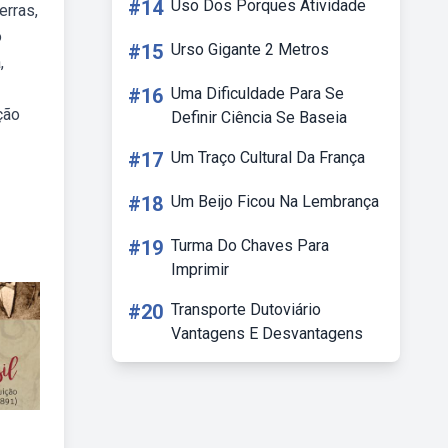
#14
Uso Dos Porques Atividade
erras,
o
#15
Urso Gigante 2 Metros
,
#16
Uma Dificuldade Para Se
ção
Definir Ciência Se Baseia
#17
Um Traço Cultural Da França
#18
Um Beijo Ficou Na Lembrança
#19
Turma Do Chaves Para
Imprimir
#20
Transporte Dutoviário
Vantagens E Desvantagens