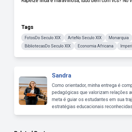
Rapeize linda e maravilhosa, tudo bem com vcs? No víd
Tags
FotosDo Seculo XIX
ArteNo Seculo XIX
Monarquia
BibliotecasDo Seculo XIX
Economia Africana
Imper
Sandra
Como orientador, minha entrega é comp
pedagógicas que valorizam relações au
meta é guiar os estudantes em sua traj
estratégias educacionais reconhecidas