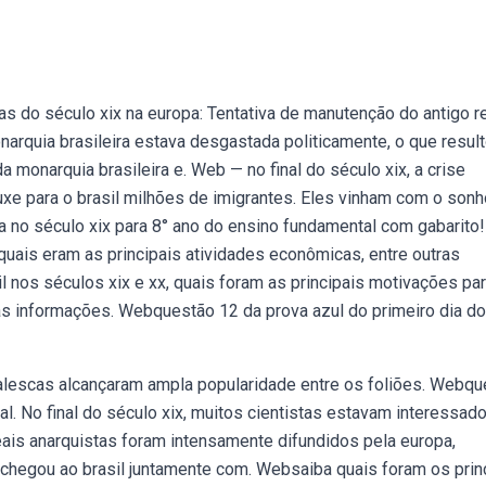
ias do século xix na europa: Tentativa de manutenção do antigo 
narquia brasileira estava desgastada politicamente, o que resul
a monarquia brasileira e. Web — no final do século xix, a crise
xe para o brasil milhões de imigrantes. Eles vinham com o sonh
a no século xix para 8° ano do ensino fundamental com gabarito!
quais eram as principais atividades econômicas, entre outras
l nos séculos xix e xx, quais foram as principais motivações pa
as informações. Webquestão 12 da prova azul do primeiro dia do
valescas alcançaram ampla popularidade entre os foliões. Webq
l. No final do século xix, muitos cientistas estavam interessad
is anarquistas foram intensamente difundidos pela europa,
 chegou ao brasil juntamente com. Websaiba quais foram os prin