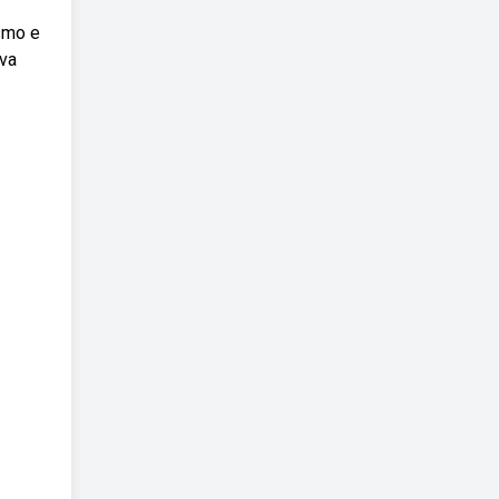
ismo e
ava