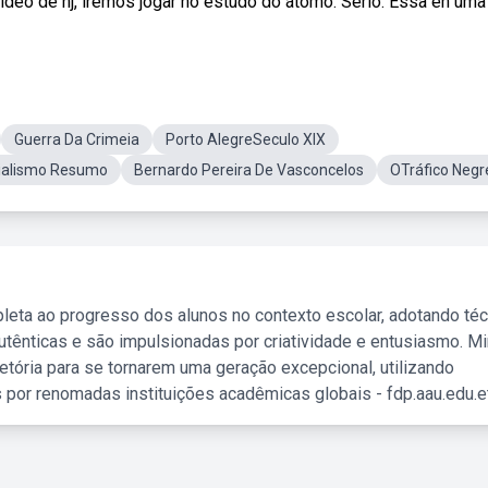
eo de hj, iremos jogar no estudo do átomo. Sério. Essa eh uma .
Guerra Da Crimeia
Porto AlegreSeculo XIX
ialismo Resumo
Bernardo Pereira De Vasconcelos
OTráfico Negr
leta ao progresso dos alunos no contexto escolar, adotando té
tênticas e são impulsionadas por criatividade e entusiasmo. M
etória para se tornarem uma geração excepcional, utilizando
 por renomadas instituições acadêmicas globais - fdp.aau.edu.et