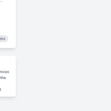
..
eiro
cnicas
inha
.