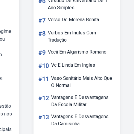
#6
Vestido De Aniversário De 1
Ano Simples
#7
Verso De Morena Bonita
regime
#8
Verbos Em Ingles Com
tou
Tradução
#9
Vccii Em Algarismo Romano
o.
#10
Vc E Linda Em Ingles
ra
#11
Vaso Sanitário Mais Alto Que
O Normal
#12
Vantagens E Desvantagens
Da Escola Militar
uestão
os nos
#13
Vantagens E Desvantagens
Da Camisinha
cipais