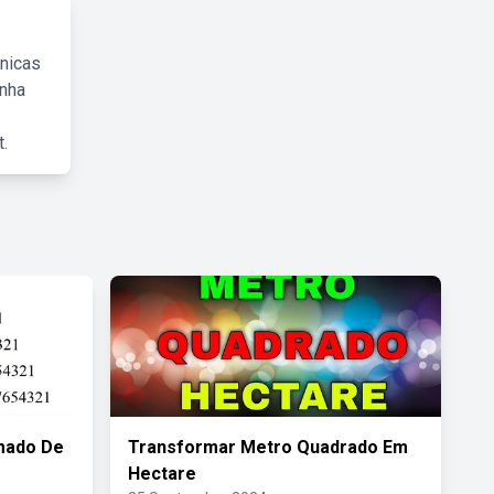
cnicas
inha
.
mado De
Transformar Metro Quadrado Em
Hectare