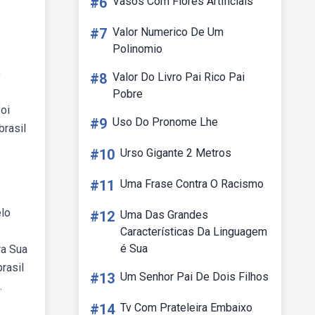
#6
Vasos Com Flores Artificiais
#7
Valor Numerico De Um
Polinomio
o
#8
Valor Do Livro Pai Rico Pai
Pobre
oi
#9
Uso Do Pronome Lhe
brasil
#10
Urso Gigante 2 Metros
#11
Uma Frase Contra O Racismo
elo
#12
Uma Das Grandes
Características Da Linguagem
é Sua
ra Sua
rasil
#13
Um Senhor Pai De Dois Filhos
.
#14
Tv Com Prateleira Embaixo