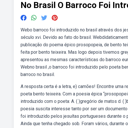
No Brasil O Barroco Foi In
Webo barroco foi introduzido no brasil através dos je
século xvi. Devido ao fato do brasil. Webdidaticament
publicação do poema épico prosopopeia, de bento teix
feita por bento teixeira. Mas logo depois tivemos greg
apresentou as mesmas características do barroco eur
Webno brasil ,o barroco foi introduzido pelo poeta ben
barroco no brasil.
A resposta certa é a letra, e) camões! Encontre uma re
poeta bento teixeira. Com a poesia épica “prosopopeia”
introduzido com o poeta: A. ( )gregório de matos d. ( )
poesia suscita interesse tanto por ser um documento da
foi introduzido pelos jesuítas portugueses durante o p
Ainda que tenha chegado sob. Foram vários, durante 