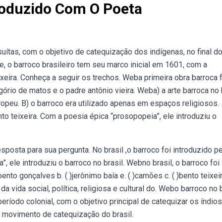
troduzido Com O Poeta
suítas, com o objetivo de catequização dos indígenas, no final d
e, o barroco brasileiro tem seu marco inicial em 1601, com a
eira. Conheça a seguir os trechos. Weba primeira obra barroca f
ório de matos e o padre antônio vieira. Weba) a arte barroca no 
opeu. B) o barroco era utilizado apenas em espaços religiosos.
to teixeira. Com a poesia épica “prosopopeia”, ele introduziu o
sposta para sua pergunta. No brasil ,o barroco foi introduzido p
, ele introduziu o barroco no brasil. Webno brasil, o barroco foi
bento gonçalves b. ( )jerônimo baía e. ( )camões c. ( )bento teixei
 vida social, política, religiosa e cultural do. Webo barroco no b
eríodo colonial, com o objetivo principal de catequizar os índios
o movimento de catequização do brasil.