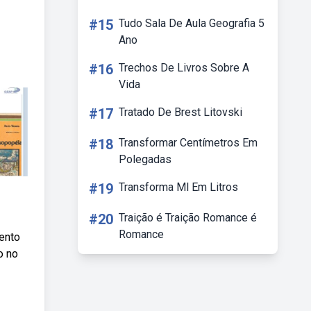
#15
Tudo Sala De Aula Geografia 5
Ano
#16
Trechos De Livros Sobre A
Vida
#17
Tratado De Brest Litovski
#18
Transformar Centímetros Em
Polegadas
#19
Transforma Ml Em Litros
#20
Traição é Traição Romance é
Romance
bento
o no